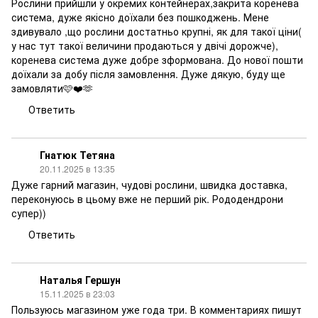
Рослини прийшли у окремих контейнерах,закрита коренева
система, дуже якісно доїхали без пошкоджень. Мене
здивувало ,що рослини достатньо крупні, як для такої ціни(
у нас тут такої величини продаються у двічі дорожче),
коренева система дуже добре зформована. До нової пошти
доїхали за добу після замовлення. Дуже дякую, буду ще
замовляти🩷❤️🫶
Ответить
Гнатюк Тетяна
20.11.2025 в 13:35
Дуже гарний магазин, чудові рослини, швидка доставка,
переконуюсь в цьому вже не перший рік. Рододендрони
супер))
Ответить
Наталья Гершун
15.11.2025 в 23:03
Пользуюсь магазином уже года три. В комментариях пишут