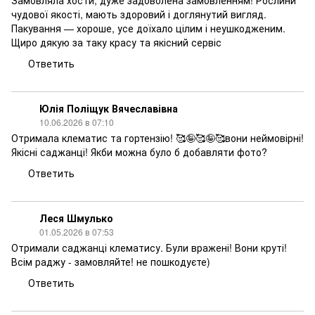
Замовляла хости, дуже задоволена замовленням! Рослини
чудової якості, мають здоровий і доглянутий вигляд.
Пакування — хороше, усе доїхало цілим і неушкодженим.
Щиро дякую за таку красу та якісний сервіс
Ответить
Юлія Поліщук Вячеславівна
10.06.2026 в 07:10
Отримала клематис та гортензію! 🥰🤪🥰🤪🥰вони неймовірні!
Якісні саджанці! Якби можна було б добавляти фото?
Ответить
Леся Шмулько
01.05.2026 в 07:53
Отримали саджанці клематису. Були вражені! Вони круті!
Всім раджу - замовляйте! не пошкодуєте)
Ответить