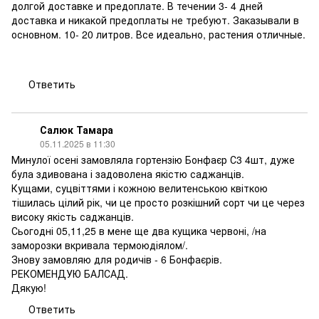
долгой доставке и предоплате. В течении 3- 4 дней
доставка и никакой предоплаты не требуют. Заказывали в
основном. 10- 20 литров. Все идеально, растения отличные.
Ответить
Салюк Тамара
05.11.2025 в 11:30
Минулої осені замовляла гортензію Бонфаєр С3 4шт, дуже
була здивована і задоволена якістю саджанців.
Кущами, суцвіттями і кожною велитенською квіткою
тішилась цілий рік, чи це просто розкішний сорт чи це через
високу якість саджанців.
Сьогодні 05,11,25 в мене ще два кущика червоні, /на
заморозки вкривала термоюдіялом/.
Знову замовляю для родичів - 6 Бонфаєрів.
РЕКОМЕНДУЮ БАЛСАД.
Дякую!
Ответить