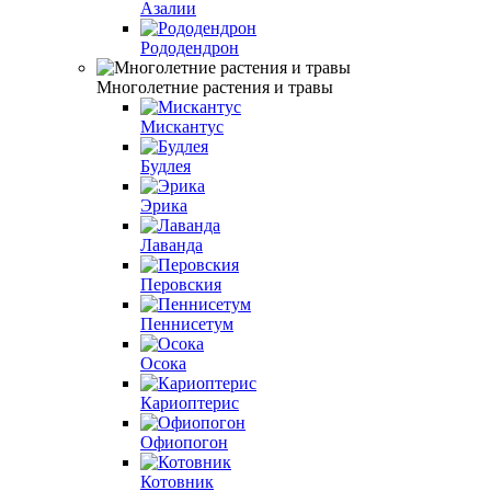
Азалии
Рододендрон
Многолетние растения и травы
Мискантус
Будлея
Эрика
Лаванда
Перовския
Пеннисетум
Осока
Кариоптерис
Офиопогон
Котовник