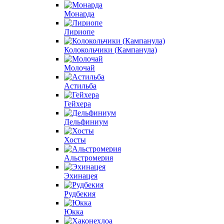
Монарда
Лириопе
Колокольчики (Кампанула)
Молочай
Астильба
Гейхера
Дельфиниум
Хосты
Альстромерия
Эхинацея
Рудбекия
Юкка