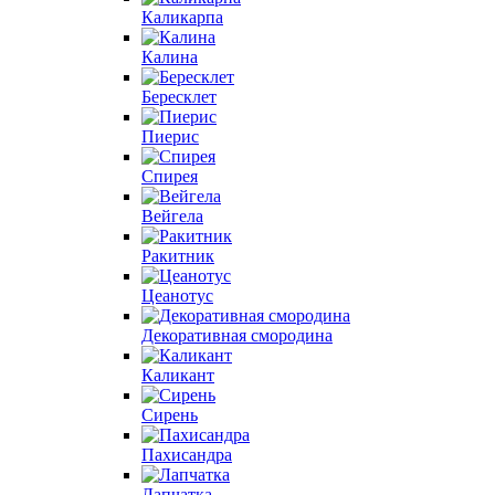
Каликарпа
Калина
Бересклет
Пиерис
Спирея
Вейгела
Ракитник
Цеанотус
Декоративная смородина
Каликант
Сирень
Пахисандра
Лапчатка