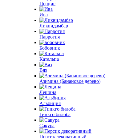
Церцис
Ива
Ликвидамбар
Парротия
Бобовник
Катальпа
Вяз
Азимина (Банановое дерево)
Лещина
Альбиция
Гинкго билоба
Сакура
Персик декоративный