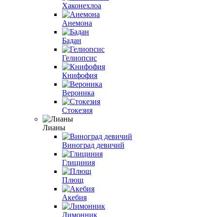
Хаконехлоа
Анемона
Бадан
Гелиопсис
Книфофия
Вероника
Стокезия
Лианы
Виноград девичий
Глициния
Плющ
Акебия
Лимонник