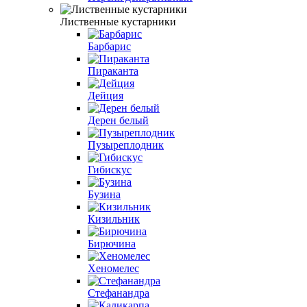
Лиственные кустарники
Барбарис
Пираканта
Дейция
Дерен белый
Пузыреплодник
Гибискус
Бузина
Кизильник
Бирючина
Хеномелес
Стефанандра