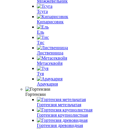
Можжевельник
Тсуга
Кипарисовик
Ель
Тис
Лиственница
Метасеквойя
Туя
Араукария
Гортензии
Гортензия метельчатая
Гортензия крупнолистная
Гортензия древовидная