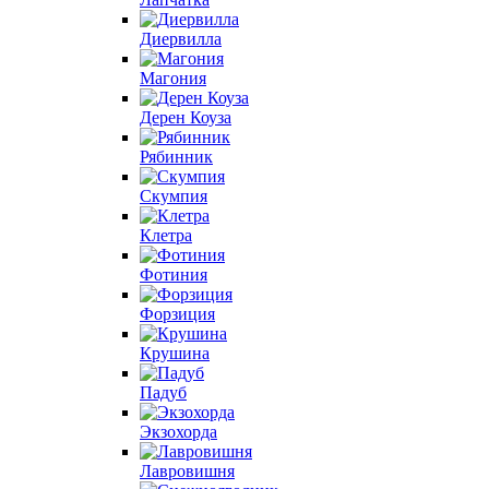
Диервилла
Магония
Дерен Коуза
Рябинник
Скумпия
Клетра
Фотиния
Форзиция
Крушина
Падуб
Экзохорда
Лавровишня