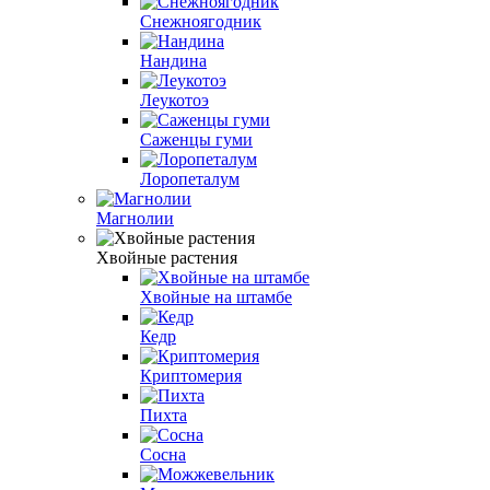
Снежноягодник
Нандина
Леукотоэ
Саженцы гуми
Лоропеталум
Магнолии
Хвойные растения
Хвойные на штамбе
Кедр
Криптомерия
Пихта
Сосна