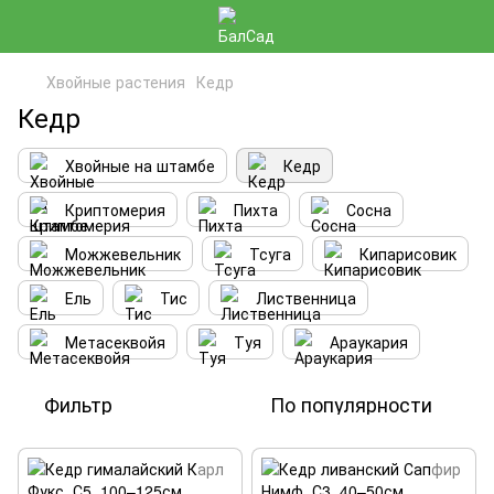
Хвойные растения
Кедр
Кедр
Хвойные на штамбе
Кедр
Криптомерия
Пихта
Сосна
Можжевельник
Тсуга
Кипарисовик
Ель
Тис
Лиственница
Метасеквойя
Туя
Араукария
Фильтр
По популярности