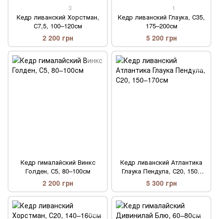
3
1
Кедр ливанский Хорстман,
Кедр ливанский Глаука, С35,
С7,5, 100–120см
175–200см
2 200 грн
5 200 грн
Кедр гималайский Винкс
Кедр ливанский Атлантика
Голден, С5, 80–100см
Глаука Пендула, С20, 150–
170см
2 200 грн
5 300 грн