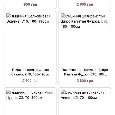
950 грн
2 600 грн
Глициния шелковистая
Глициния шелковистая Широ
Окаяма, С10, 180–190см
Капитан Фуджи, С10, 180–
190см
2 800 грн
2 800 грн