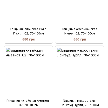
Глициния японская Роял
Глициния американская
Пурпл, С2, 70–100см
Нивея, С2, 70–100см
880 грн
880 грн
Глициния китайская Аметист,
Глициния макростахия
С2, 70–100см
Лонгвуд Пурпл, 70–100см