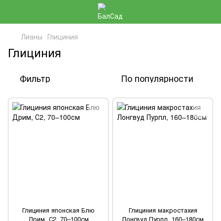
Лианы
Глициния
Глициния
Фильтр
По популярности
Глициния японская Блю
Глициния макростахия
Дрим, С2, 70–100см
Лонгвуд Пурпл, 160–180см