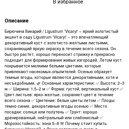
В избранное
Описание
Бирючина Викарий / Ligustrum 'Vicaryi' – яркий золотистый
акцент в саду Ligustrum 'Vicaryi' – это впечатляющий
декоративный куст с золотисто-желтыми листьями,
сохраняющий яркую окраску в течение всего сезона. Он
быстро растет, хорошо переносит стрижку и прекрасно
подходит для формирования живых изгородей. Летом куст
покрывается мелкими белыми цветами, которые
привлекают насекомых-опылителей. Осенью образует
темные ягоды, которые являются декоративными, хотя и
несъедобными. 🌿 Основные характеристики: ✅ Высота: 2–3
м ✅ Ширина: 1,5–2 м ✅ Форма: густой, вертикальный куст ✅
Цвет листьев: ярко-желтые, сохраняет цвет в течение
всего сезона ✅ Цветение: белые цветы летом ✅ Плоды:
темно-синие, декоративные ягоды осенью ✅ Место
посадки: солнце или полутень ✅ Грунт: хорошо
дренированный, нейтральный или слабокислый ✅
Морозостойкость: зона 5–8 🌸 Почему стоит купить
бирючину 'Vicaryi'? ✔ Яркие золотистые листья,