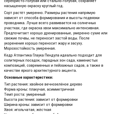
серебристо-голубая или стально-голубая, сохраняет
насыщенную окраску круглый год.
Сорт растёт умеренно. Размеры растения напрямую
зависят от способа формирования и высоты подвязки
проводника. Лучше всего развивается на солнечных
участках, где окраска хвои максимально интенсивная.
Предпочитает хорошо дренированные, умеренно сухие или
свежие почвы, не переносит застой воды. После
укоренения хорошо переносит жару и засуху.
Морозостойкость умеренная.
Кедр Атлантика Глаука Пендула идеально подходит для
солитерных посадок, парадных зон сада, каменистых
композиций, современных и пейзажных садов, а также в
качестве яркого архитектурного акцента.
Основные характеристики:
Тип растения: хвойное вечнозелёное дерево
Форма кроны: плакучая, асимметричная
Темп роста: умеренный
Высота растения: зависит от формировки
Ширина кроны: зависит от формировки
Хвоя: игольчатая, жёсткая