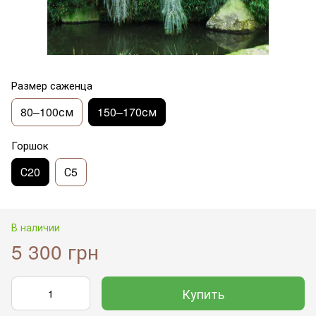
Размер саженца
80–100см
150–170см
Горшок
С20
С5
В наличии
5 300 грн
Купить