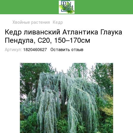
Хвойные растения
Кедр
Кедр ливанский Атлантика Глаука
Пендула, С20, 150–170см
Артикул:
1820460627
Оставить отзыв