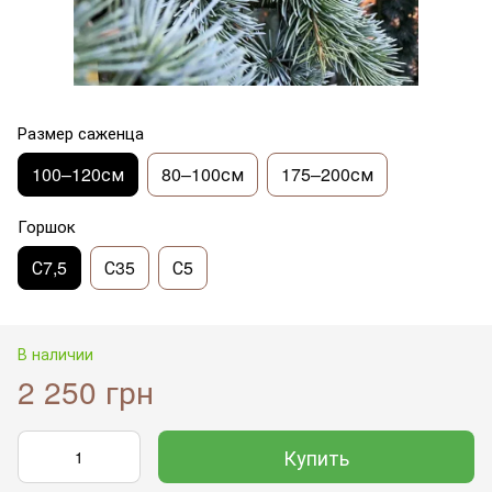
Размер саженца
100–120см
80–100см
175–200см
Горшок
С7,5
С35
С5
В наличии
2 250 грн
Купить