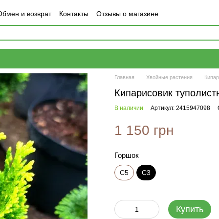
Обмен и возврат
Контакты
Отзывы о магазине
Главная
Хвойные растения
Кипар
Кипарисовик туполист
В наличии
Артикул: 2415947098
1 150 грн
Горшок
С5
С3
Купить