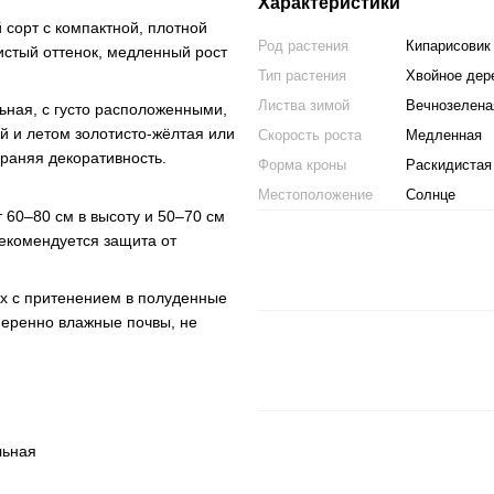
Характеристики
сорт с компактной, плотной
Род растения
Кипарисовик
тистый оттенок, медленный рост
Тип растения
Хвойное дер
Листва зимой
Вечнозелена
ьная, с густо расположенными,
й и летом золотисто-жёлтая или
Скорость роста
Медленная
храняя декоративность.
Форма кроны
Раскидистая
Местоположение
Солнце
 60–80 см в высоту и 50–70 см
рекомендуется защита от
ах с притенением в полуденные
еренно влажные почвы, не
льная