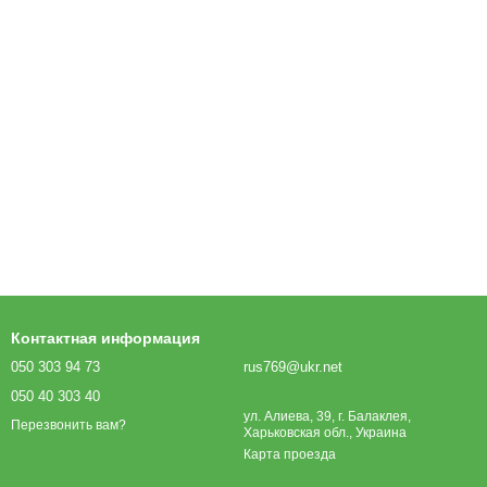
Контактная информация
050 303 94 73
rus769@ukr.net
050 40 303 40
ул. Алиева, 39, г. Балаклея,
Перезвонить вам?
Харьковская обл., Украина
Карта проезда