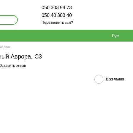
050 303 94 73
050 40 303 40
Перезвонить вам?
Рус
исовик
ный Аврора, С3
Оставить отзыв
В желания