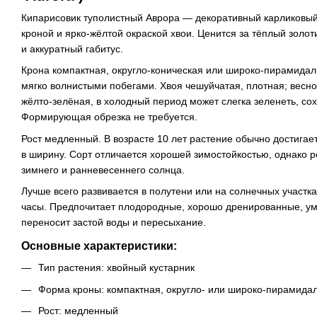
Кипарисовик туполистный Аврора — декоративный карликовый 
кроной и ярко-жёлтой окраской хвои. Ценится за тёплый золо
и аккуратный габитус.
Крона компактная, округло-коническая или широко-пирамидал
мягко волнистыми побегами. Хвоя чешуйчатая, плотная; весно
жёлто-зелёная, в холодный период может слегка зеленеть, со
Формирующая обрезка не требуется.
Рост медленный. В возрасте 10 лет растение обычно достигает
в ширину. Сорт отличается хорошей зимостойкостью, однако 
зимнего и ранневесеннего солнца.
Лучше всего развивается в полутени или на солнечных участк
часы. Предпочитает плодородные, хорошо дренированные, ум
переносит застой воды и пересыхание.
Основные характеристики:
Тип растения: хвойный кустарник
Форма кроны: компактная, округло- или широко-пирамида
Рост: медленный