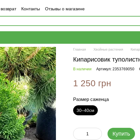
 возврат
Контакты
Отзывы о магазине
Главная
Хвойные растения
Кипар
Кипарисовик туполис
В наличии
Артикул: 2353769050
1 250 грн
Размер саженца
30–40см
Купить