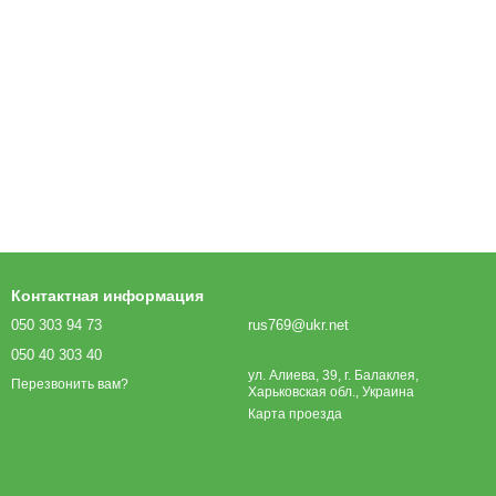
Контактная информация
050 303 94 73
rus769@ukr.net
050 40 303 40
ул. Алиева, 39, г. Балаклея,
Перезвонить вам?
Харьковская обл., Украина
Карта проезда