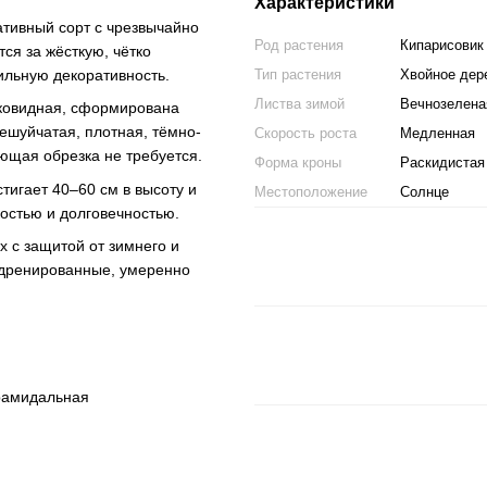
Характеристики
тивный сорт с чрезвычайно
Род растения
Кипарисовик
ся за жёсткую, чётко
ильную декоративность.
Тип растения
Хвойное дер
Листва зимой
Вечнозелена
шковидная, сформирована
ешуйчатая, плотная, тёмно-
Скорость роста
Медленная
ющая обрезка не требуется.
Форма кроны
Раскидистая
тигает 40–60 см в высоту и
Местоположение
Солнце
остью и долговечностью.
х с защитой от зимнего и
 дренированные, умеренно
ирамидальная