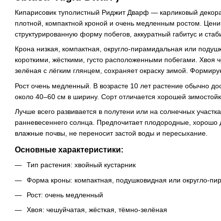
Кипарисовик туполистный Риджит Дварф — карликовый декора
плотной, компактной кроной и очень медленным ростом. Ценит
структурированную форму побегов, аккуратный габитус и стаб
Крона низкая, компактная, округло-пирамидальная или поду
короткими, жёсткими, густо расположенными побегами. Хвоя ч
зелёная с лёгким глянцем, сохраняет окраску зимой. Формиру
Рост очень медленный. В возрасте 10 лет растение обычно дос
около 40–60 см в ширину. Сорт отличается хорошей зимостойк
Лучше всего развивается в полутени или на солнечных участка
ранневесеннего солнца. Предпочитает плодородные, хорошо
влажные почвы, не переносит застой воды и пересыхание.
Основные характеристики:
Тип растения: хвойный кустарник
Форма кроны: компактная, подушковидная или округло-п
Рост: очень медленный
Хвоя: чешуйчатая, жёсткая, тёмно-зелёная