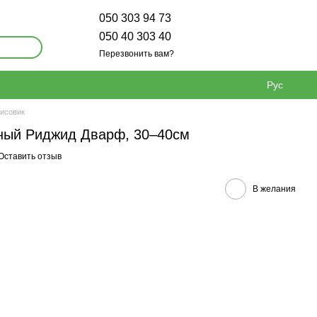
050 303 94 73
050 40 303 40
Перезвонить вам?
Рус
исовик
тный Риджид Дварф, 30–40см
Оставить отзыв
В желания