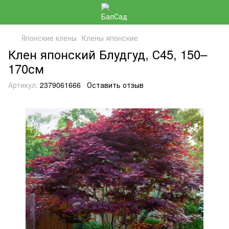
Японские клены
Клены японские
Клен японский Блудгуд, С45, 150–
170см
Артикул:
2379061666
Оставить отзыв