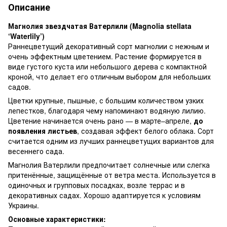
Описание
Магнолия звездчатая Ватерлили (Magnolia stellata
‘Waterlily’)
Раннецветущий декоративный сорт магнолии с нежным и
очень эффектным цветением. Растение формируется в
виде густого куста или небольшого дерева с компактной
кроной, что делает его отличным выбором для небольших
садов.
Цветки крупные, пышные, с большим количеством узких
лепестков, благодаря чему напоминают водяную лилию.
Цветение начинается очень рано — в марте–апреле,
до
появления листьев
, создавая эффект белого облака. Сорт
считается одним из лучших раннецветущих вариантов для
весеннего сада.
Магнолия Ватерлили предпочитает солнечные или слегка
притенённые, защищённые от ветра места. Используется в
одиночных и групповых посадках, возле террас и в
декоративных садах. Хорошо адаптируется к условиям
Украины.
Основные характеристики: