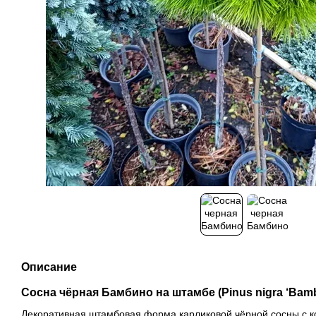
Описание
Сосна чёрная Бамбино на штамбе (Pinus nigra ‘Bamb
Декоративная штамбовая форма карликовой чёрной сосны с к