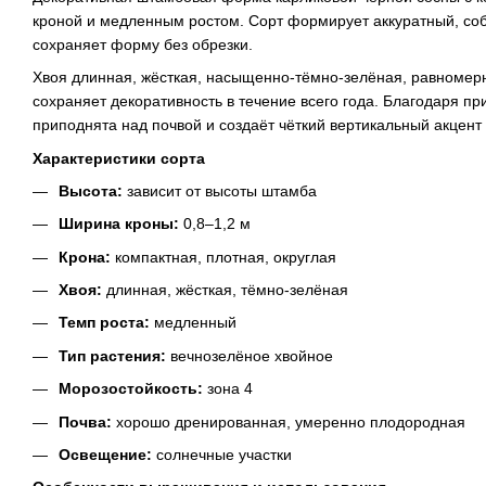
кроной и медленным ростом. Сорт формирует аккуратный, со
сохраняет форму без обрезки.
Хвоя длинная, жёсткая, насыщенно-тёмно-зелёная, равномерн
сохраняет декоративность в течение всего года. Благодаря пр
приподнята над почвой и создаёт чёткий вертикальный акцент
Характеристики сорта
Высота:
зависит от высоты штамба
Ширина кроны:
0,8–1,2 м
Крона:
компактная, плотная, округлая
Хвоя:
длинная, жёсткая, тёмно-зелёная
Темп роста:
медленный
Тип растения:
вечнозелёное хвойное
Морозостойкость:
зона 4
Почва:
хорошо дренированная, умеренно плодородная
Освещение:
солнечные участки