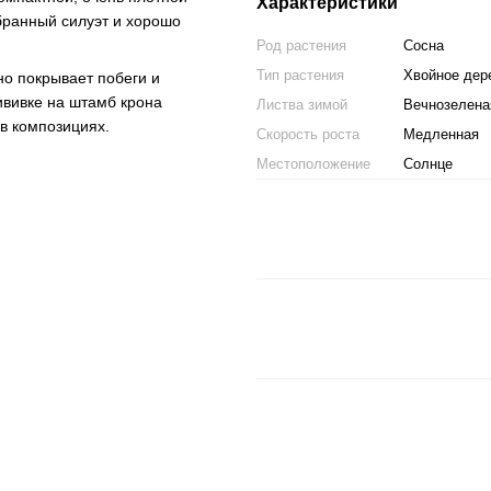
Характеристики
бранный силуэт и хорошо
Род растения
Сосна
Тип растения
Хвойное дер
о покрывает побеги и
ививке на штамб крона
Листва зимой
Вечнозелена
 в композициях.
Скорость роста
Медленная
Местоположение
Солнце