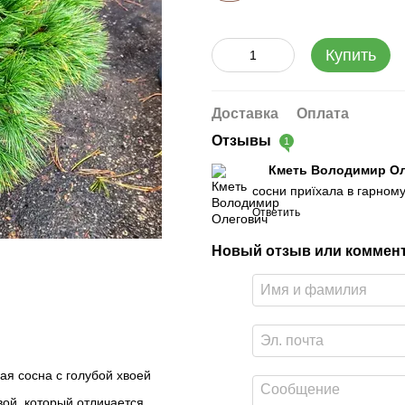
Купить
Доставка
Оплата
Отзывы
1
Кметь Володимир О
сосни приїхала в гарному
Ответить
Новый отзыв или коммен
ая сосна с голубой хвоей
вой, который отличается