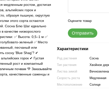
ется медленным ростом, достигая
в, альпийских горок и
сто, образуя пышную, округлую
Оцените товар
голки этого сорта остаются
ний. Сосна Блю Шаг идеально
 в качестве низкорослого
Отправить
ристики: ✅ Высота: 0,5–1 м ✅
: голубовато-зеленый ✅ Место
рованный, песчаный или
Характеристики
ть сосну 'Blue Shag'? ✔
 альпийских горок ✔ Густая
Род растения
Сосна
ленный рост и компактный
Тип растения
Хвойное дер
азличным почвам 💚 Заказывайте
Листва зимой
Вечнозелена
 сорта, качественные саженцы и
Скорость роста
Медленная
Местоположение
Солнце