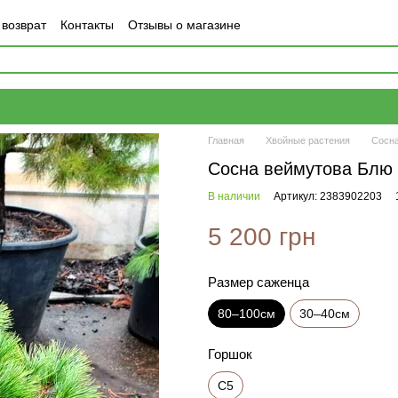
 возврат
Контакты
Отзывы о магазине
Главная
Хвойные растения
Сосн
Сосна веймутова Блю 
В наличии
Артикул: 2383902203
5 200 грн
Размер саженца
80–100см
30–40см
Горшок
С5