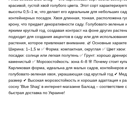
красивой, густой хвой голубого цвета. Этот сорт характеризу
высоты 0,5–1 м, что делает его идеальным для небольших садо
контейнерных посадок. Хвоя длинная, тонкая, расположена гу
крону, что придает декоративности саду. Голубовато-зеленые и
яркими круглый год, создавая контраст на фоне других расте
подходит для создания акцентов в саду или для использования
растения, которое привлекает внимание. 🌿 Основные характе
Ширина: 1–1,5 м ✅ Форма: компактная, округлая ✅ Цвет хвои
посадки: солнце или легкая полутень ✅ Грунт: хорошо дрени
каменистый ✅ Морозостойкость: зона 4–8 🌸 Почему стоит купи
Карликовая форма, идеальна для малых садов, контейнеров и
голубовато-зеленая хвоя, украшающая сад круглый год ✔ Мед
размер ✔ Высокая морозостойкость и хорошая адаптация к р
сосну 'Blue Shag' в интернет-магазине Балсад – соответствие
быстрая доставка по Украине!