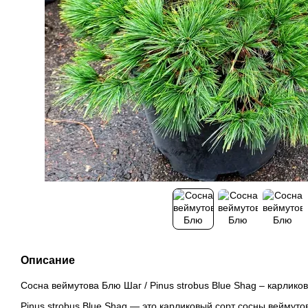
Описание
Сосна веймутова Блю Шаг / Pinus strobus Blue Shag – карликов
Pinus strobus Blue Shag — это карликовый сорт сосны веймуто