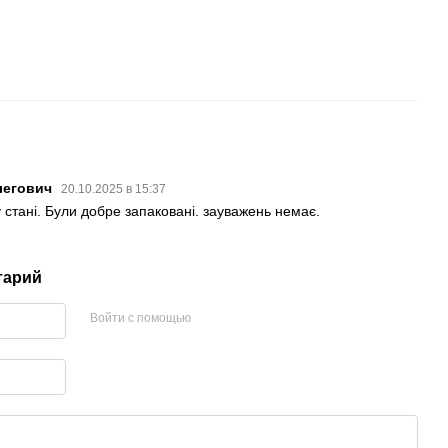
легович
20.10.2025 в 15:37
 стані. Були добре запаковані. зауважень немає.
тарий
Войти с помощью