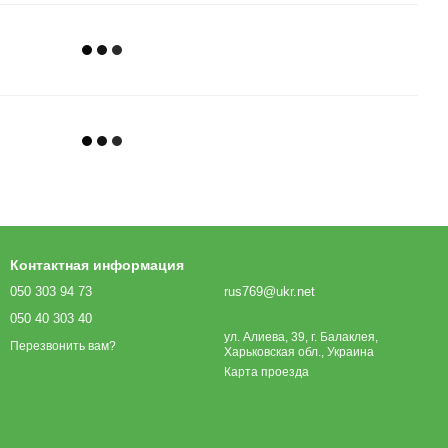
Контактная информация
050 303 94 73
rus769@ukr.net
050 40 303 40
ул. Алиева, 39, г. Балаклея,
Перезвонить вам?
Харьковская обл., Украина
Карта проезда