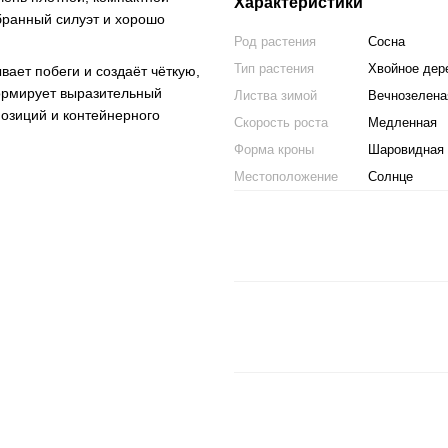
Характеристики
бранный силуэт и хорошо
Род растения
Сосна
Тип растения
Хвойное дер
вает побеги и создаёт чёткую,
формирует выразительный
Листва зимой
Вечнозелена
позиций и контейнерного
Скорость роста
Медленная
Форма кроны
Шаровидная
Местоположение
Солнце