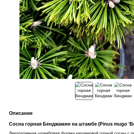
Описание
Сосна горная Бенджамин на штамбе (Pinus mugo ‘Be
Декоративная штамбовая форма карликовой горной сосны с о