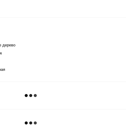
е дерево
я
ная