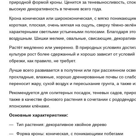
природной формой кроны. Ценится за теневыносливость, спок
высокую декоративность в течение всего года.
Крона коническая или ширококоническая, с мягко поникающим
короткая, плоская, очень мягкая на ощупь, сверху тёмно-зелён
характерными светлыми устьичными полосами. Благодаря это
воздушным. Шишки мелкие, овальные, свисающие, декоратив
Растёт медленно или умеренно. В природных условиях достига
культуре рост более сдержанный и хорошо зависит от услов
обрезки, как правило, не требует.
Лучше всего развивается в полутени или при рассеянном осв
прохладные, влажные, хорошо дренированные почвы со слабо
переносит жару, сухой воздух и пересыхание грунта, а также 
Рекомендуется для солитерных посадок, теневых садов, прир
также в качестве фонового растения в сочетании с рододендр
японскими клёнами.
Основные характеристики:
Тип растения: декоративное хвойное дерево
Форма кроны: коническая, с поникающими побегами