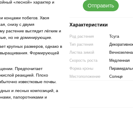
ойный «лесной» характер и
Отправить
и концами побегов. Хвоя
ая, снизу с двумя
Характеристики
му растение выглядит лёгким и
Род растения
Тсуга
ные, но не доминирующие.
Тип растения
Декоративно
ет крупных размеров, однако в
Листва зимой
Вечнозелена
ий выращивания. Формирующей
Скорость роста
Медленная
ещении. Предпочитает
Форма кроны
Пирамидаль
кислой реакцией. Плохо
Местоположение
Солнце
избыточно известковые почвы.
одных и лесных композиций, а
онами, папоротниками и