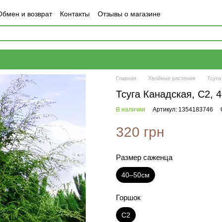
Обмен и возврат
Контакты
Отзывы о магазине
Главная
Хвойные растения
Тсуга
Тсуга Канадская, С2, 
В наличии
Артикул: 1354183746
320 грн
Размер саженца
40–50см
Горшок
С2