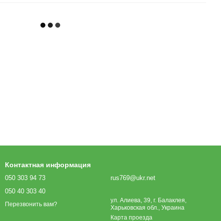
Контактная информация
050 303 94 73
rus769@ukr.net
050 40 303 40
ул. Алиева, 39, г. Балаклея,
Перезвонить вам?
Харьковская обл., Украина
Карта проезда