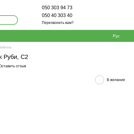
050 303 94 73
050 40 303 40
Перезвонить вам?
Рус
Вейгела
к Руби, С2
Оставить отзыв
В желания