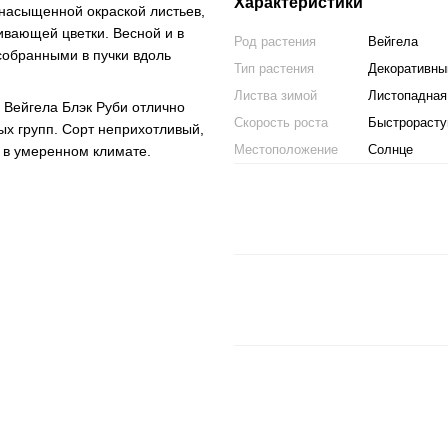
Характеристики
 насыщенной окраской листьев,
ивающей цветки. Весной и в
Род растения
Вейгела
собранными в пучки вдоль
Тип растения
Декоративны
Листва зимой
Листопадная
. Вейгела Блэк Руби отлично
Скорость роста
Быстрораст
ых групп. Сорт неприхотливый,
Местоположение
Солнце
 в умеренном климате.