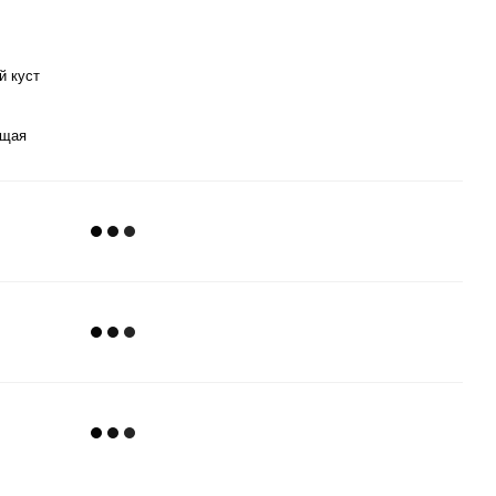
й куст
ущая