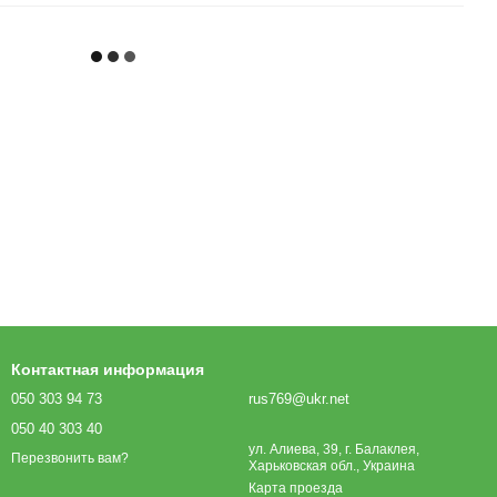
Контактная информация
050 303 94 73
rus769@ukr.net
050 40 303 40
ул. Алиева, 39, г. Балаклея,
Перезвонить вам?
Харьковская обл., Украина
Карта проезда