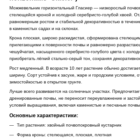
Можжевельник горизонтальный Гласиер — низкорослый почвоп
стелющейся кроной и холодной серебристо-голубой хвоей. От
равномерным ростом и стабильной декоративностью в течение
в каменистых садах и на склонах.
Крона плоская, широко раскидистая, сформирована стелющим
прилегающими к поверхности почвы и равномерно разрастаю
чешуйчатая, насыщенного серебристо-голубого цвета с холод
приобретать лёгкий стально-серый тон, сохраняя декоративнос
Рост медленный. В возрасте 10 лет растение обычно достигает
ширину. Сорт устойчив к засухе, жаре и городским условиям, 
зимостойкостью в открытом грунте.
Лучше всего развивается на солнечных участках. Предпочитае
дренированные почвы, не переносит переувлажнение и застой
условий выращивания, включая каменистые и песчаные почвы
Основные характеристики:
Тип растения: хвойный почвопокровный кустарник
Форма кроны: стелющаяся, плоская, плотная