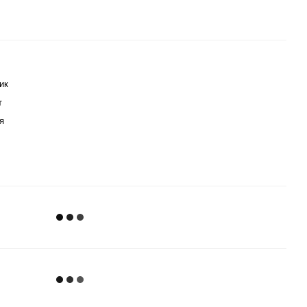
ик
т
я