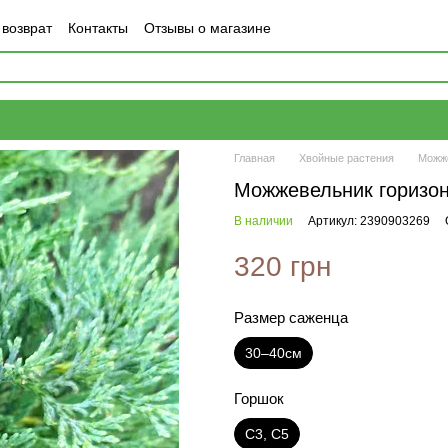
 возврат
Контакты
Отзывы о магазине
Главная
Хвойные растения
Можж
Можжевельник горизон
В наличии
Артикул: 2390903269
320 грн
Размер саженца
30–40см
Горшок
С3, С5