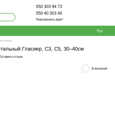
050 303 94 73
050 40 303 40
Перезвонить вам?
Рус
евельник
тальный Гласиер, С3, С5, 30–40см
Оставить отзыв
В желания