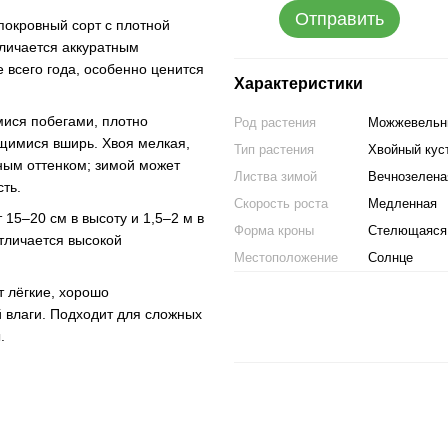
Отправить
окровный сорт с плотной
личается аккуратным
 всего года, особенно ценится
Характеристики
ися побегами, плотно
Род растения
Можжевельн
щимися вширь. Хвоя мелкая,
Тип растения
Хвойный кус
ным оттенком; зимой может
Листва зимой
Вечнозелена
ть.
Скорость роста
Медленная
 15–20 см в высоту и 1,5–2 м в
Форма кроны
Стелющаяся
отличается высокой
Местоположение
Солнце
т лёгкие, хорошо
 влаги. Подходит для сложных
.