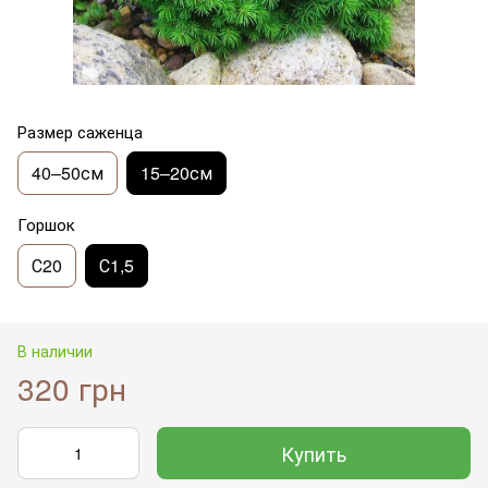
Размер саженца
40–50см
15–20см
Горшок
С20
С1,5
В наличии
320 грн
Купить