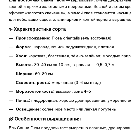
Ель восточная Санни Гном
— карликовый, очень декоративны
кроной и яркими золотистыми приростами. Весной и летом кро
эффект «золотого свечения», а зимой хвоя становится насы
для небольших садов, альпинариев и контейнерного выращив
✨
Характеристика сорта
Происхождение:
Picea orientalis (ель восточная)
Форма:
шаровидная или подушковидная, плотная
Хвоя:
короткая, блестящая, тёмно-зелёная; молодые при
Высота:
30–40 см за 10 лет, взрослая — 0,5–0,7 м
Ширина:
60–80 см
Скорость роста:
медленная (3–6 см в год)
Морозостойкость:
высокая, зона
4–5
Почва:
плодородная, хорошо дренированная, умеренно в
Освещение:
солнечное место или лёгкая полутень
🌿
Особенности выращивания
Ель Санни Гном предпочитает умеренно влажные, дренирова