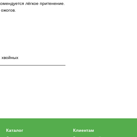
комендуется лёгкое притенение.
ожогов.
х хвойных
Каталог
Клиентам