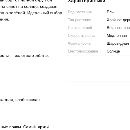
й сорт с плотной округлой
Характеристики
на сияет на солнце, создавая
Род растения
Ель
щенно-зелёной. Идеальный выбор
ания.
Тип растения
Хвойное дер
Листва зимой
Вечнозелена
Скорость роста
Медленная
Форма кроны
Шаровидная
Местоположение
Солнце
росты — золотисто-жёлтые
лажная, слабокислая
нные почвы. Самый яркий