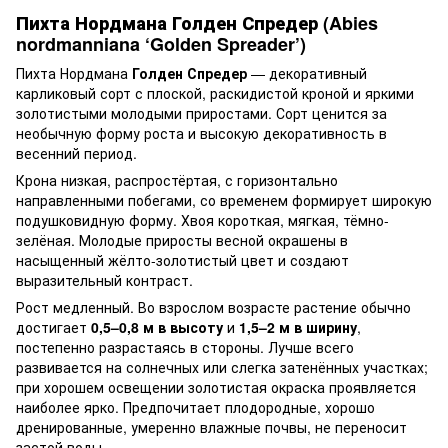
Пихта Нордмана Голден Спредер (Abies
nordmanniana ‘Golden Spreader’)
Пихта Нордмана
Голден Спредер
— декоративный
карликовый сорт с плоской, раскидистой кроной и яркими
золотистыми молодыми приростами. Сорт ценится за
необычную форму роста и высокую декоративность в
весенний период.
Крона низкая, распростёртая, с горизонтально
направленными побегами, со временем формирует широкую
подушковидную форму. Хвоя короткая, мягкая, тёмно-
зелёная. Молодые приросты весной окрашены в
насыщенный жёлто-золотистый цвет и создают
выразительный контраст.
Рост медленный. Во взрослом возрасте растение обычно
достигает
0,5–0,8 м в высоту
и
1,5–2 м в ширину
,
постепенно разрастаясь в стороны. Лучше всего
развивается на солнечных или слегка затенённых участках;
при хорошем освещении золотистая окраска проявляется
наиболее ярко. Предпочитает плодородные, хорошо
дренированные, умеренно влажные почвы, не переносит
застой воды.