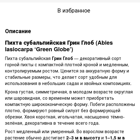
В избранное
Описание
Пихта субальпийская Грин Глоб (Abies
lasiocarpa ‘Green Globe’)
Пихта субальпийская
Грин Глоб
— декоративный сорт
горной пихты с компактной плотной кроной и медленным,
контролируемым ростом. Ценится за аккуратную форму и
стабильные размеры, что делает сорт удобным для
использования в небольших садах и хвойных композициях.
Крона густая, симметричная, в молодом возрасте округлая
или шаровидная, со временем может приобретать
компактную ширококоническую форму. Побеги расположены
плотно, формируют ровный силуэт без формирующей
обрезки. Хвоя короткая, игольчатая, насыщенно тёмно-
зелёная, декоративна в течение всего года.
Рост медленный или умеренный. Во взрослом возрасте
растение обычно достигает
2–3 м в высоту
и
1–1,5 м в