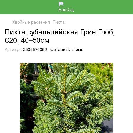
Хвойные растения
Пихта
Пихта субальпийская Грин Глоб,
С20, 40–50см
Артикул:
2505570052
Оставить отзыв