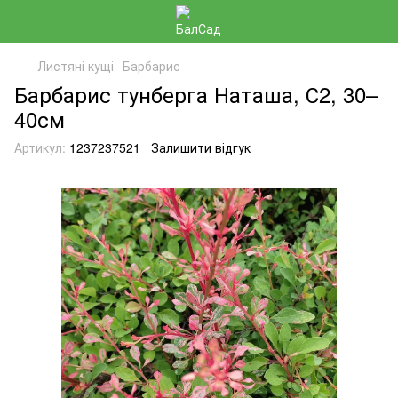
Листяні кущі
Барбарис
Барбарис тунберга Наташа, С2, 30–
40см
Артикул:
1237237521
Залишити відгук