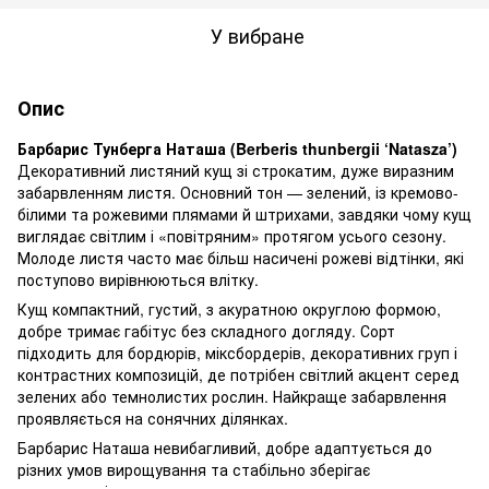
У вибране
Опис
Барбарис Тунберга Наташа (Berberis thunbergii ‘Natasza’)
Декоративний листяний кущ зі строкатим, дуже виразним
забарвленням листя. Основний тон — зелений, із кремово-
білими та рожевими плямами й штрихами, завдяки чому кущ
виглядає світлим і «повітряним» протягом усього сезону.
Молоде листя часто має більш насичені рожеві відтінки, які
поступово вирівнюються влітку.
Кущ компактний, густий, з акуратною округлою формою,
добре тримає габітус без складного догляду. Сорт
підходить для бордюрів, міксбордерів, декоративних груп і
контрастних композицій, де потрібен світлий акцент серед
зелених або темнолистих рослин. Найкраще забарвлення
проявляється на сонячних ділянках.
Барбарис Наташа невибагливий, добре адаптується до
різних умов вирощування та стабільно зберігає