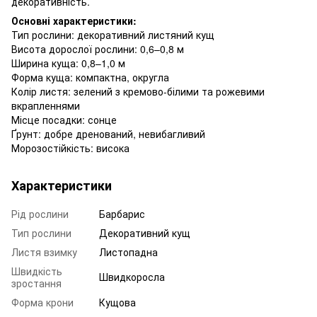
декоративність.
Основні характеристики:
Тип рослини: декоративний листяний кущ
Висота дорослої рослини: 0,6–0,8 м
Ширина куща: 0,8–1,0 м
Форма куща: компактна, округла
Колір листя: зелений з кремово-білими та рожевими
вкрапленнями
Місце посадки: сонце
Ґрунт: добре дренований, невибагливий
Морозостійкість: висока
Характеристики
Рід рослини
Барбарис
Тип рослини
Декоративний кущ
Листя взимку
Листопадна
Швидкість
Швидкоросла
зростання
Форма крони
Кущова