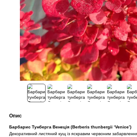
Опис
Барбарис Тунберга Венеція (Berberis thunbergii ‘Venice’)
Декоративний листяний кущ із яскравим червоним забарвлення