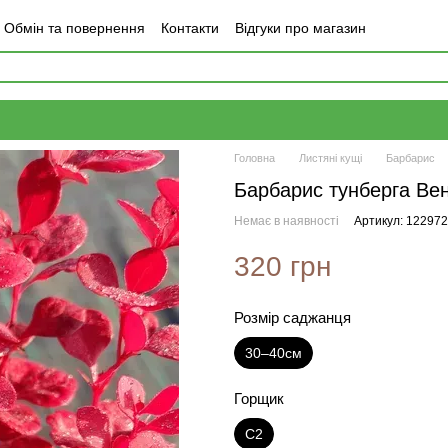
Обмін та повернення
Контакти
Відгуки про магазин
Головна
Листяні кущі
Барбарис
Барбарис тунберга Вен
Немає в наявності
Артикул: 12297
320 грн
Розмір саджанця
30–40см
Горщик
С2