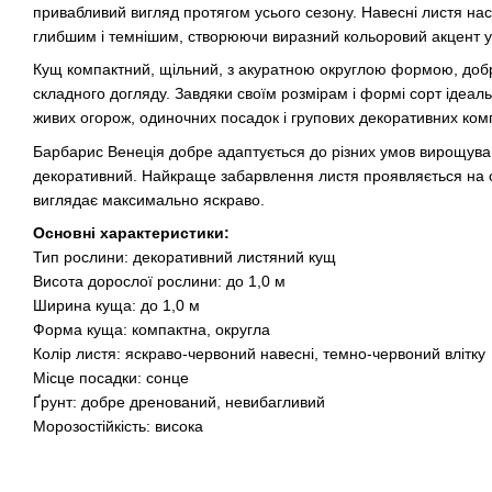
привабливий вигляд протягом усього сезону. Навесні листя нас
глибшим і темнішим, створюючи виразний кольоровий акцент у
Кущ компактний, щільний, з акуратною округлою формою, добре
складного догляду. Завдяки своїм розмірам і формі сорт ідеал
живих огорож, одиночних посадок і групових декоративних ком
Барбарис Венеція добре адаптується до різних умов вирощуван
декоративний. Найкраще забарвлення листя проявляється на с
виглядає максимально яскраво.
Основні характеристики:
Тип рослини: декоративний листяний кущ
Висота дорослої рослини: до 1,0 м
Ширина куща: до 1,0 м
Форма куща: компактна, округла
Колір листя: яскраво-червоний навесні, темно-червоний влітку
Місце посадки: сонце
Ґрунт: добре дренований, невибагливий
Морозостійкість: висока