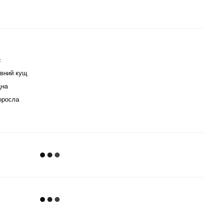
с
вний кущ
дна
оросла