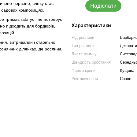
ичено-червоне, влітку стає
Надіслати
 садових композиціях.
 тримає габітус і не потребує
Характеристики
ьно підходить для бордюрів,
позицій.
Рід рослини
Барбари
ня, витривалий і стабільно
Тип рослини
Декорати
онячних ділянках, де рослина
Листя взимку
Листопа
Швидкість зростання
Середнь
Форма крони
Кущова
Розташування
Сонце