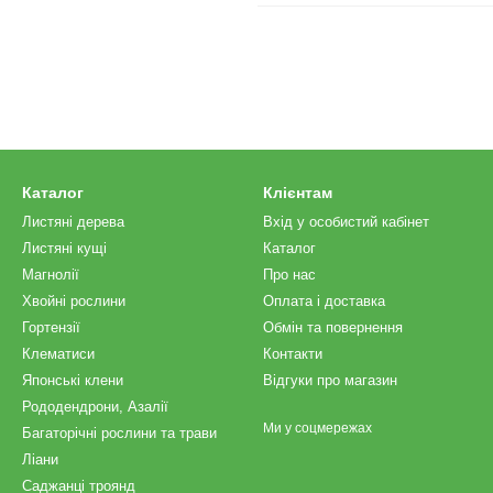
Каталог
Клієнтам
Листяні дерева
Вхід у особистий кабінет
Листяні кущі
Каталог
Магнолії
Про нас
Хвойні рослини
Оплата і доставка
Гортензії
Обмін та повернення
Клематиси
Контакти
Японські клени
Відгуки про магазин
Рододендрони, Азалії
Ми у соцмережах
Багаторічні рослини та трави
Ліани
Саджанці троянд