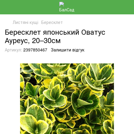
Листяні кущі
Бересклет
Бересклет японський Оватус
Ауреус, 20–30см
Артикул:
2397850467
Залишити відгук