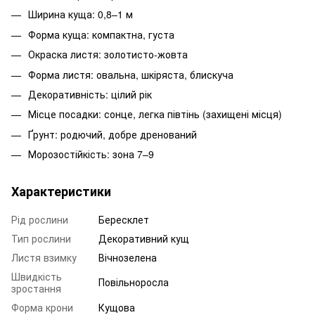
Ширина куща: 0,8–1 м
Форма куща: компактна, густа
Окраска листя: золотисто-жовта
Форма листя: овальна, шкіряста, блискуча
Декоративність: цілий рік
Місце посадки: сонце, легка півтінь (захищені місця)
Ґрунт: родючий, добре дренований
Морозостійкість: зона 7–9
Характеристики
Рід рослини
Бересклет
Тип рослини
Декоративний кущ
Листя взимку
Вічнозелена
Швидкість
Повільноросла
зростання
Форма крони
Кущова