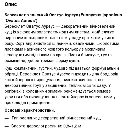
Опис
Бересклет японський Оватус Ауреус (Euonymus japonicus
‘Ovatus Aureus’)
Бересклет Оватус Ауреус — декоративний вічнозелений
кущ із яскравим золотисто-жовтим листям, який слугує
виразним кольоровим акцентом у саду протягом усього
року. Сорт вирізняється щільними, овальними, шкірястими
листками насиченого жовтого кольору з можливим
зеленуватим відтінком по краю. Листя блискуче, густо
розміщене, добре тримає форму куща.
Кущ компактний, густий, чудово піддається формувальній
обрізці. Бересклет Оватус Ауреус підходить для бордюрів,
контейнерного вирощування, низьких живоплотів і
декоративних груп у захищених, теплих місцях саду. У
регіонах із холодними зимами рекомендується зимове
укриття або вирощування в контейнерах із занесенням у
прохолодні приміщення.
Основні характеристики:
Тип рослини: декоративний вічнозелений кущ
Висота дорослої рослини: 0,8–1,2 м