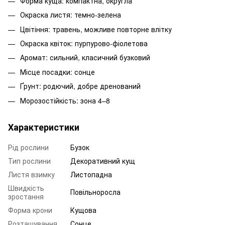
Форма куща: компактна, округла
Окраска листя: темно-зелена
Цвітіння: травень, можливе повторне влітку
Окраска квіток: пурпурово-фіолетова
Аромат: сильний, класичний бузковий
Місце посадки: сонце
Ґрунт: родючий, добре дренований
Морозостійкість: зона 4–8
Характеристики
Рід рослини
Бузок
Тип рослини
Декоративний кущ
Листя взимку
Листопадна
Швидкість
Повільноросла
зростання
Форма крони
Кущова
Розташування
Сонце