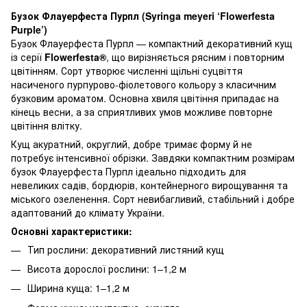
Бузок Флауерфеста Пурпл (Syringa meyeri ‘Flowerfesta
Purple’)
Бузок Флауерфеста Пурпл — компактний декоративний кущ
із серії
Flowerfesta®
, що вирізняється рясним і повторним
цвітінням. Сорт утворює численні щільні суцвіття
насиченого пурпурово-фіолетового кольору з класичним
бузковим ароматом. Основна хвиля цвітіння припадає на
кінець весни, а за сприятливих умов можливе повторне
цвітіння влітку.
Кущ акуратний, округлий, добре тримає форму й не
потребує інтенсивної обрізки. Завдяки компактним розмірам
бузок Флауерфеста Пурпл ідеально підходить для
невеликих садів, бордюрів, контейнерного вирощування та
міського озеленення. Сорт невибагливий, стабільний і добре
адаптований до клімату України.
Основні характеристики:
Тип рослини: декоративний листяний кущ
Висота дорослої рослини: 1–1,2 м
Ширина куща: 1–1,2 м