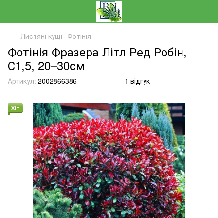
Листяні кущі
Фотінія
Фотінія Фразера Літл Ред Робін,
С1,5, 20–30см
Артикул:
2002866386
1 відгук
Хіт