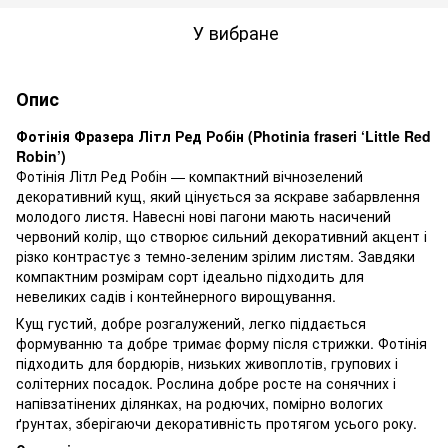
У вибране
Опис
Фотінія Фразера Літл Ред Робін (Photinia fraseri ‘Little Red
Robin’)
Фотінія Літл Ред Робін — компактний вічнозелений
декоративний кущ, який цінується за яскраве забарвлення
молодого листя. Навесні нові пагони мають насичений
червоний колір, що створює сильний декоративний акцент і
різко контрастує з темно-зеленим зрілим листям. Завдяки
компактним розмірам сорт ідеально підходить для
невеликих садів і контейнерного вирощування.
Кущ густий, добре розгалужений, легко піддається
формуванню та добре тримає форму після стрижки. Фотінія
підходить для бордюрів, низьких живоплотів, групових і
солітерних посадок. Рослина добре росте на сонячних і
напівзатінених ділянках, на родючих, помірно вологих
ґрунтах, зберігаючи декоративність протягом усього року.