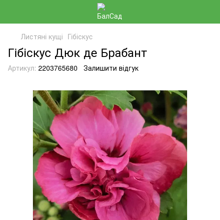
Листяні кущі
Гібіскус
Гібіскус Дюк де Брабант
Артикул:
2203765680
Залишити відгук