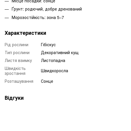
Місце посадки: сонце
Ґрунт: родючий, добре дренований
Морозостійкість: зона 5–7
Характеристики
Рід рослини
Гібіскус
Тип рослини
Декоративний кущ
Листя взимку
Листопадна
Швидкість
Швидкоросла
зростання
Розташування
Сонце
Відгуки