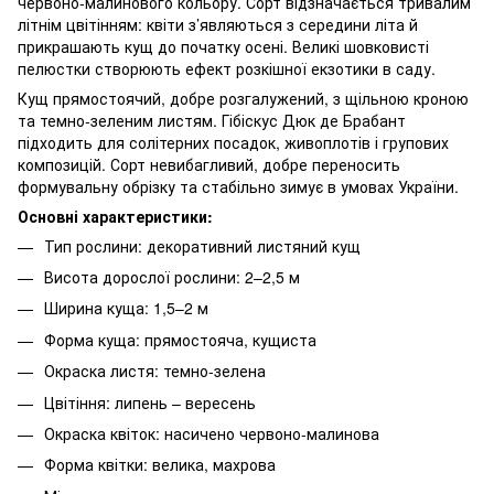
червоно-малинового кольору. Сорт відзначається тривалим
літнім цвітінням: квіти з’являються з середини літа й
прикрашають кущ до початку осені. Великі шовковисті
пелюстки створюють ефект розкішної екзотики в саду.
Кущ прямостоячий, добре розгалужений, з щільною кроною
та темно-зеленим листям. Гібіскус Дюк де Брабант
підходить для солітерних посадок, живоплотів і групових
композицій. Сорт невибагливий, добре переносить
формувальну обрізку та стабільно зимує в умовах України.
Основні характеристики:
Тип рослини: декоративний листяний кущ
Висота дорослої рослини: 2–2,5 м
Ширина куща: 1,5–2 м
Форма куща: прямостояча, кущиста
Окраска листя: темно-зелена
Цвітіння: липень – вересень
Окраска квіток: насичено червоно-малинова
Форма квітки: велика, махрова