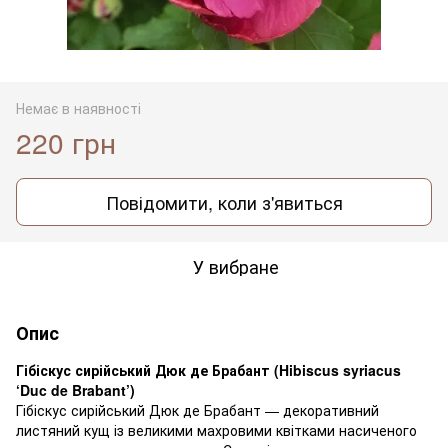
Немає в наявності
220 грн
Повідомити, коли з'явиться
У вибране
Опис
Гібіскус сирійський Дюк де Брабант (Hibiscus syriacus
‘Duc de Brabant’)
Гібіскус сирійський Дюк де Брабант — декоративний
листяний кущ із великими махровими квітками насиченого