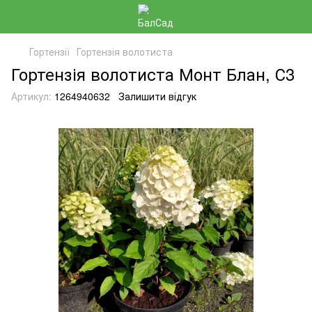
Гортензії
Гортензія волотиста
Гортензія волотиста Монт Блан, С3
Артикул:
1264940632
Залишити відгук