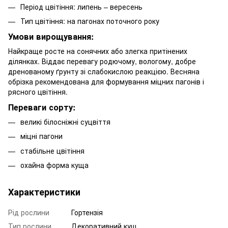
Період цвітіння: липень – вересень
Тип цвітіння: на пагонах поточного року
Умови вирощування:
Найкраще росте на сонячних або злегка притінених
ділянках. Віддає перевагу родючому, вологому, добре
дренованому ґрунту зі слабокислою реакцією. Весняна
обрізка рекомендована для формування міцних пагонів і
рясного цвітіння.
Переваги сорту:
великі білосніжні суцвіття
міцні пагони
стабільне цвітіння
охайна форма куща
Характеристики
Рід рослини
Гортензія
Тип рослини
Декоративний кущ