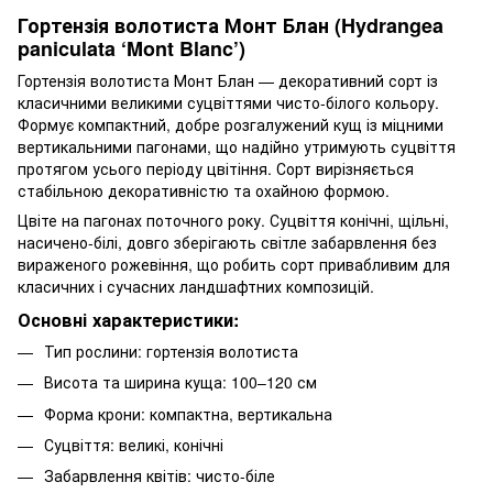
Гортензія волотиста Монт Блан (Hydrangea
paniculata ‘Mont Blanc’)
Гортензія волотиста Монт Блан — декоративний сорт із
класичними великими суцвіттями чисто-білого кольору.
Формує компактний, добре розгалужений кущ із міцними
вертикальними пагонами, що надійно утримують суцвіття
протягом усього періоду цвітіння. Сорт вирізняється
стабільною декоративністю та охайною формою.
Цвіте на пагонах поточного року. Суцвіття конічні, щільні,
насичено-білі, довго зберігають світле забарвлення без
вираженого рожевіння, що робить сорт привабливим для
класичних і сучасних ландшафтних композицій.
Основні характеристики:
Тип рослини: гортензія волотиста
Висота та ширина куща: 100–120 см
Форма крони: компактна, вертикальна
Суцвіття: великі, конічні
Забарвлення квітів: чисто-біле