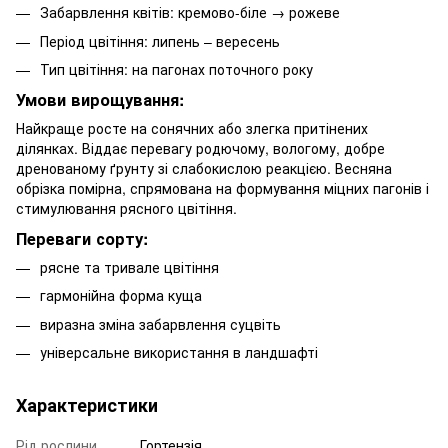
Забарвлення квітів: кремово-біле → рожеве
Період цвітіння: липень – вересень
Тип цвітіння: на пагонах поточного року
Умови вирощування:
Найкраще росте на сонячних або злегка притінених
ділянках. Віддає перевагу родючому, вологому, добре
дренованому ґрунту зі слабокислою реакцією. Весняна
обрізка помірна, спрямована на формування міцних пагонів і
стимулювання рясного цвітіння.
Переваги сорту:
рясне та тривале цвітіння
гармонійна форма куща
виразна зміна забарвлення суцвіть
універсальне використання в ландшафті
Характеристики
Рід рослини
Гортензія