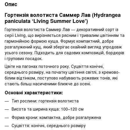
Опис
Гортензія волотиста Саммер Лав (Hydrangea
paniculata ‘Living Summer Love’)
Гортензія волотиста Саммер Лав — декоративний сорт із
серії Living, що вирізняється рясним і тривалим цвітінням та
гармонійною формою куща. Формує компактний, добре
розгалужений кущ, який зберігає охайний вигляд упродовж
усього сезону. Підходить для садових композицій, бордюрів
і групових посадок.
Цвіте на пагонах поточного року. Суцвіття конічні,
середнього розміру, на початку цвітіння світлі, з кремово-
білим відтінком, поступово набувають рожевих тонів, які
стають більш насиченими ближче до осені.
Основні характеристики:
Тип рослини: гортензія волотиста
Висота та ширина куща: 100–120 см
Форма крони: компактна, добре розгалужена
Суцвіття: конічні, середнього розміру