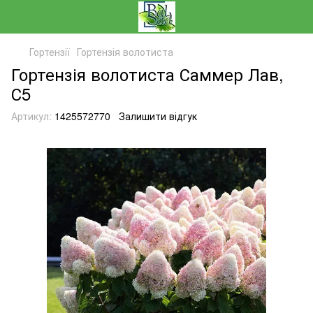
Гортензії
Гортензія волотиста
Гортензія волотиста Саммер Лав,
С5
Артикул:
1425572770
Залишити відгук