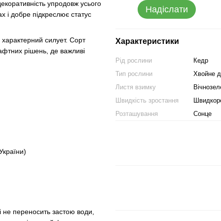
екоративність упродовж усього
Надіслати
х і добре підкреслює статус
 характерний силует. Сорт
Характеристики
афтних рішень, де важливі
Рід рослини
Кедр
Тип рослини
Хвойне д
Листя взимку
Вічнозел
Швидкість зростання
Швидкор
Розташування
Сонце
 України)
і не переносить застою води,