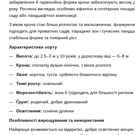
забарвлення й гармонійна форма крони забезпечують високу д
року. Рослина виглядає особливо ефектно в солітерних посадка
саду або ландшафтної композиції.
З віком крона стає більш розлогою та мальовничою, формуючи
підходить для приватних садів, парадних зон і сучасних ландш
стабільна форма та помірний ріст.
Характеристики сорту
Висота:
до 2,5–3 м у 10 років, у дорослому віці — 6–8 м
Крона:
спочатку вузько-конічна, з віком розлога
Хвоя:
коротка, густа, сріблясто-блакитного відтінку
Темп росту:
повільний
Морозостійкість:
зона 6 (підходить для більшості регіонів
Ґрунт:
родючий, добре дренований
Освітлення:
сонячні ділянки
Особливості вирощування та використання
Найкраще розвивається на відкритих, добре освітлених місцях 