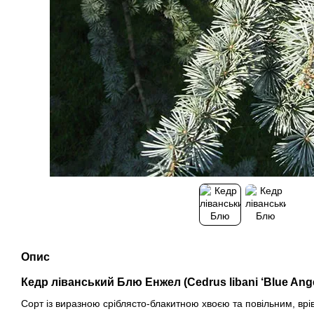
Опис
Кедр ліванський Блю Енжел (Cedrus libani ‘Blue Ange
Сорт із виразною сріблясто-блакитною хвоєю та повільним, в