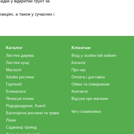
дки у відкритий ґрунт за
иціях, а також у сучасних і
Каталог
Клієнтам
Листяні дерева
Вхід у особистий кабінет
Листяні кущі
Каталог
Магнолії
Про нас
Хвойні рослини
Оплата і доставка
Гортензії
Обмін та повернення
Клематиси
Контакти
Японські клени
Відгуки про магазин
Рододендрони, Азалії
Ми у соцмережах
Багаторічні рослини та трави
Ліани
Саджанці троянд