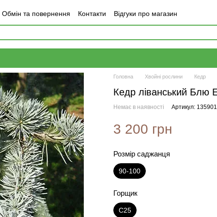
Обмін та повернення
Контакти
Відгуки про магазин
Головна
Хвойні рослини
Кедр
Кедр ліванський Блю Е
Немає в наявності
Артикул: 13590
3 200 грн
Розмір саджанця
90-100
Горщик
С25