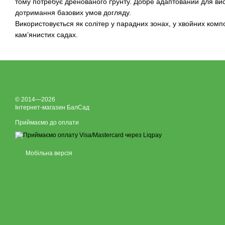
тому потребує дренованого ґрунту. Добре адаптований для виса
дотримання базових умов догляду.
Використовується як солітер у парадних зонах, у хвойних композ
кам’янистих садах.
© 2014—2026
Інтернет-магазин БалСад
Приймаємо до оплати
Мобільна версія