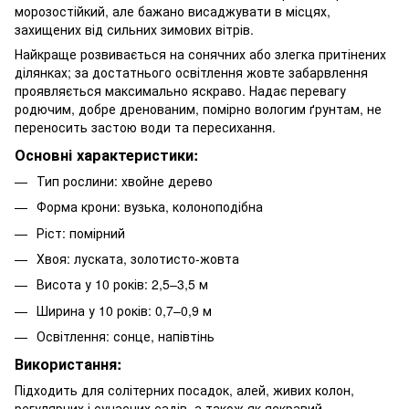
морозостійкий, але бажано висаджувати в місцях,
захищених від сильних зимових вітрів.
Найкраще розвивається на сонячних або злегка притінених
ділянках; за достатнього освітлення жовте забарвлення
проявляється максимально яскраво. Надає перевагу
родючим, добре дренованим, помірно вологим ґрунтам, не
переносить застою води та пересихання.
Основні характеристики:
Тип рослини: хвойне дерево
Форма крони: вузька, колоноподібна
Ріст: помірний
Хвоя: луската, золотисто-жовта
Висота у 10 років: 2,5–3,5 м
Ширина у 10 років: 0,7–0,9 м
Освітлення: сонце, напівтінь
Використання:
Підходить для солітерних посадок, алей, живих колон,
регулярних і сучасних садів, а також як яскравий