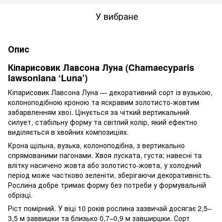
У вибране
Опис
Кіпарисовик Лавсона Луна (Chamaecyparis
lawsoniana ‘Luna’)
Кіпарисовик Лавсона Луна — декоративний сорт із вузькою,
колоноподібною кроною та яскравим золотисто-жовтим
забарвленням хвої. Цінується за чіткий вертикальний
силует, стабільну форму та світлий колір, який ефектно
виділяється в хвойних композиціях.
Крона щільна, вузька, колоноподібна, з вертикально
спрямованими пагонами. Хвоя луската, густа; навесні та
влітку насичено жовта або золотисто-жовта, у холодний
період може частково зеленіти, зберігаючи декоративність.
Рослина добре тримає форму без потреби у формувальній
обрізці.
Ріст помірний. У віці 10 років рослина зазвичай досягає 2,5–
3,5 м заввишки та близько 0,7–0,9 м завширшки. Сорт