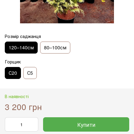
Розмір саджанця
120–140см
80–100см
Горщик
С20
С5
В наявності
3 200 грн
Купити