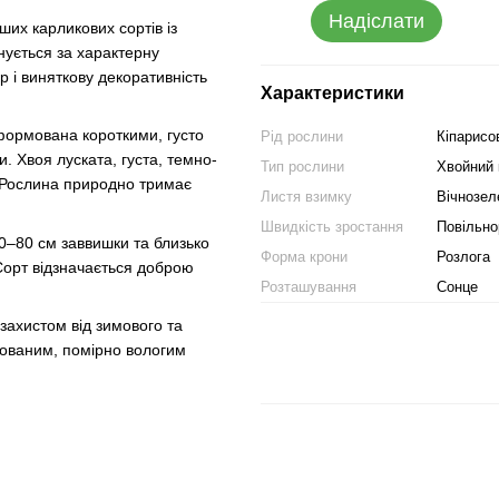
Надіслати
их карликових сортів із
нується за характерну
р і виняткову декоративність
Характеристики
формована короткими, густо
Рід рослини
Кіпарисо
. Хвоя луската, густа, темно-
Тип рослини
Хвойний
. Рослина природно тримає
Листя взимку
Вічнозел
Швидкість зростання
Повільно
60–80 см заввишки та близько
Форма крони
Розлога
Сорт відзначається доброю
Розташування
Сонце
 захистом від зимового та
ованим, помірно вологим