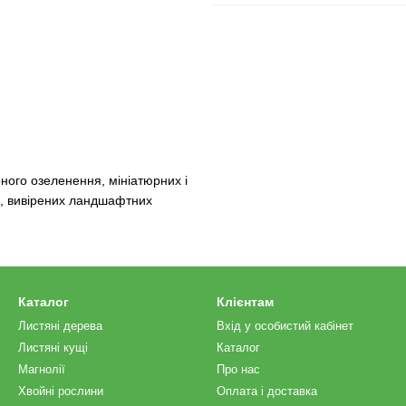
рного озеленення, мініатюрних і
х, вивірених ландшафтних
Каталог
Клієнтам
Листяні дерева
Вхід у особистий кабінет
Листяні кущі
Каталог
Магнолії
Про нас
Хвойні рослини
Оплата і доставка