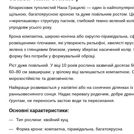
Кіпарисовик туполистий Нана Грациліс — один із найпопулярніш
щільною, багатоярусною кроною та дуже повільним ростом. Ці
«черепашкову» структуру пагонів, глибокий темно-зелений колі
упродовж усього року.
Крона компактна, широко-конічна або округло-пірамідальна, с
розміщеними гілочками, які утворюють рельєфні, хвилясті яруси
зелена з глянцевим блиском, узимку зберігає насичений колір
форму без потреби у формувальній обрізці.
Ріст дуже повільний. У віці 10 років рослина зазвичай досягає 
60–80 см завширшки; у зрілому віці залишається компактною. 
морозостійкістю та довговічністю.
Найкраще розвивається у напівтіні або на сонячних ділянках із
ранньовесняного сонця. Надає перевагу родючим, добре дрен
ґрунтам, не переносить застою води та пересихання.
Основні характеристики:
Тип рослини: хвойний кущ
Форма крони: компактна, пірамідальна, багатоярусна