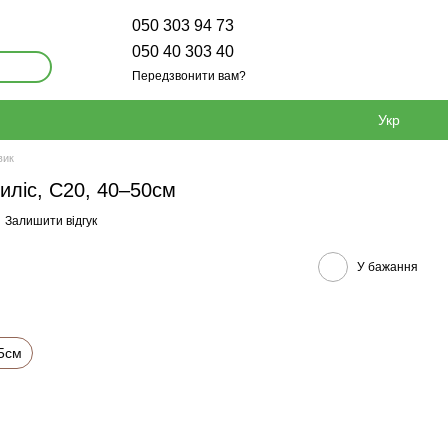
050 303 94 73
050 40 303 40
Передзвонити вам?
Укр
вик
иліс, С20, 40–50см
Залишити відгук
У бажання
5см