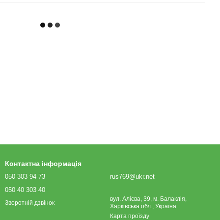
Контактна інформація
050 303 94 73
rus769@ukr.net
050 40 303 40
вул. Алієва, 39, м. Балаклія,
Зворотній дзвінок
Харківська обл., Україна
Карта проїзду