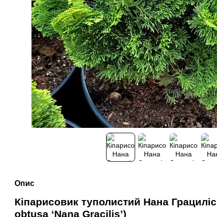
Опис
Кіпарисовик туполистий Нана Грациліс
obtusa ‘Nana Gracilis’)