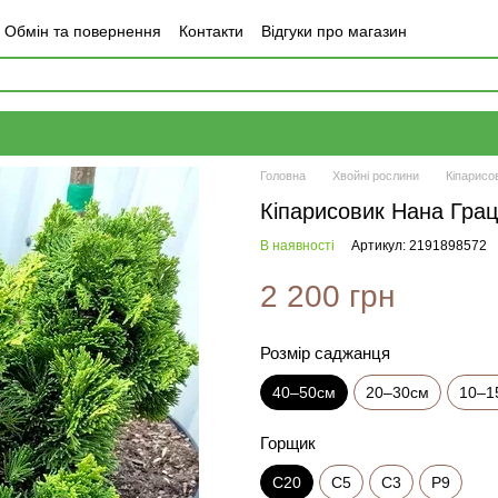
Обмін та повернення
Контакти
Відгуки про магазин
Головна
Хвойні рослини
Кіпарисо
Кіпарисовик Нана Грац
В наявності
Артикул: 2191898572
2 200 грн
Розмір саджанця
40–50см
20–30см
10–1
Горщик
С20
С5
С3
Р9