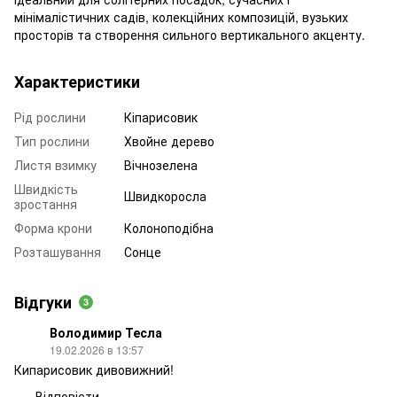
мінімалістичних садів, колекційних композицій, вузьких
просторів та створення сильного вертикального акценту.
Характеристики
Рід рослини
Кіпарисовик
Тип рослини
Хвойне дерево
Листя взимку
Вічнозелена
Швидкість
Швидкоросла
зростання
Форма крони
Колоноподібна
Розташування
Сонце
Відгуки
3
Володимир Тесла
19.02.2026 в 13:57
Кипарисовик дивовижний!
Відповісти