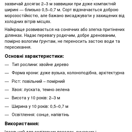
зазвичай досягає 2–3 м заввишки при дуже компактній
ширині — близько 0,5–0,7 м. Сорт відзначається доброю
морозостійкістю, але бажано висаджувати у захищених від
холодних вітрів місцях.
Найкраще розвивається на сонячних або злегка притінених
ділянках. Надає перевагу родючим, добре дренованим,
помірно вологим ґрунтам, не переносить застою води та
пересихання.
Основні характеристики:
Тип рослини: хвойне дерево
Форма крони: дуже вузька, колоноподібна, архітектурна
Ріст: повільний – помірний
Хвоя: луската, темно-зелена
Висота у 10 років: 2–3 м
Ширина у 10 років: 0,5–0,7 м
Освітлення: сонце, напівтінь
Використання:
Ідеальний для солітерних посадок, сучасних і