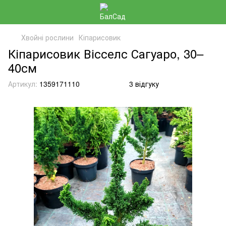
Хвойні рослини
Кіпарисовик
Кіпарисовик Вісселс Сагуаро, 30–
40см
Артикул:
1359171110
3 відгуку