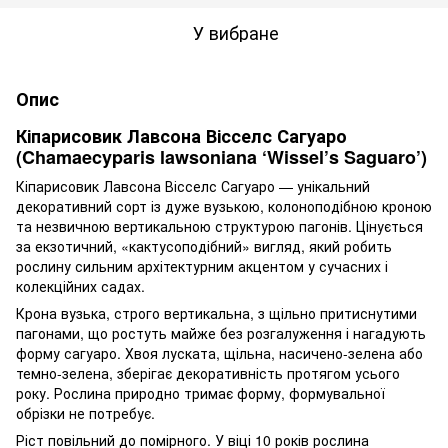
У вибране
Опис
Кіпарисовик Лавсона Вісселс Сагуаро
(Chamaecyparis lawsoniana ‘Wissel’s Saguaro’)
Кіпарисовик Лавсона Вісселс Сагуаро — унікальний
декоративний сорт із дуже вузькою, колоноподібною кроною
та незвичною вертикальною структурою пагонів. Цінується
за екзотичний, «кактусоподібний» вигляд, який робить
рослину сильним архітектурним акцентом у сучасних і
колекційних садах.
Крона вузька, строго вертикальна, з щільно притиснутими
пагонами, що ростуть майже без розгалуження і нагадують
форму сагуаро. Хвоя луската, щільна, насичено-зелена або
темно-зелена, зберігає декоративність протягом усього
року. Рослина природно тримає форму, формувальної
обрізки не потребує.
Ріст повільний до помірного. У віці 10 років рослина