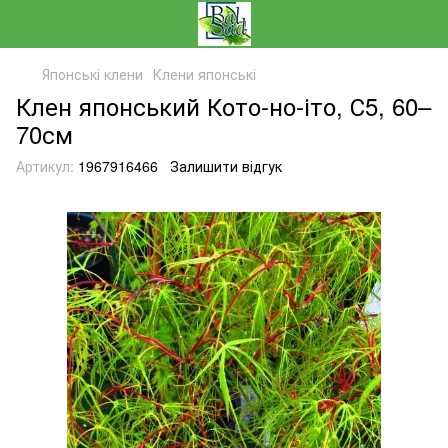
Японські клени
Клени японські
Клен японський Кото-но-іто, С5, 60–
70см
Артикул:
1967916466
Залишити відгук