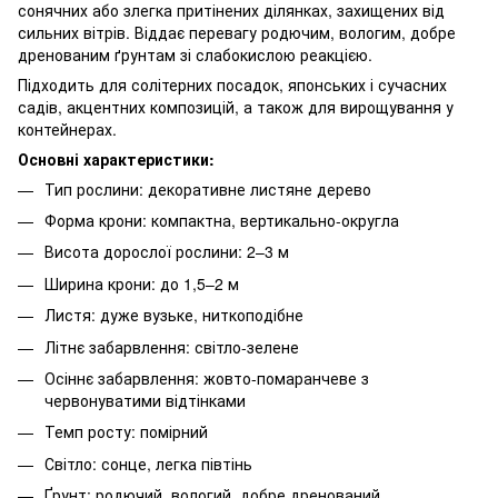
сонячних або злегка притінених ділянках, захищених від
сильних вітрів. Віддає перевагу родючим, вологим, добре
дренованим ґрунтам зі слабокислою реакцією.
Підходить для солітерних посадок, японських і сучасних
садів, акцентних композицій, а також для вирощування у
контейнерах.
Основні характеристики:
Тип рослини: декоративне листяне дерево
Форма крони: компактна, вертикально-округла
Висота дорослої рослини: 2–3 м
Ширина крони: до 1,5–2 м
Листя: дуже вузьке, ниткоподібне
Літнє забарвлення: світло-зелене
Осіннє забарвлення: жовто-помаранчеве з
червонуватими відтінками
Темп росту: помірний
Світло: сонце, легка півтінь
Ґрунт: родючий, вологий, добре дренований,