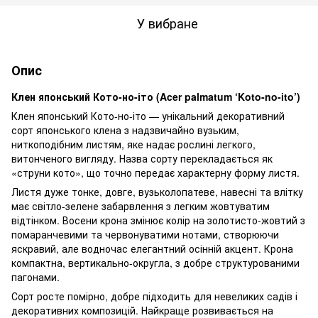
У вибране
Опис
Клен японський Кото-но-іто (Acer palmatum ‘Koto-no-ito’)
Клен японський Кото-но-іто — унікальний декоративний
сорт японського клена з надзвичайно вузьким,
ниткоподібним листям, яке надає рослині легкого,
витонченого вигляду. Назва сорту перекладається як
«струни кото», що точно передає характерну форму листя.
Листя дуже тонке, довге, вузьколопатеве, навесні та влітку
має світло-зелене забарвлення з легким жовтуватим
відтінком. Восени крона змінює колір на золотисто-жовтий з
помаранчевими та червонуватими нотами, створюючи
яскравий, але водночас елегантний осінній акцент. Крона
компактна, вертикально-округла, з добре структурованими
пагонами.
Сорт росте помірно, добре підходить для невеликих садів і
декоративних композицій. Найкраще розвивається на