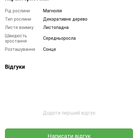
Рід рослини
Магнолія
Тип рослини
Декоративне дерево
Листя взимку
Листопадна
Швидкість
Середньоросла
зростання
Розташування
Сонце
Відгуки
Додати перший відгук
Написати відгук