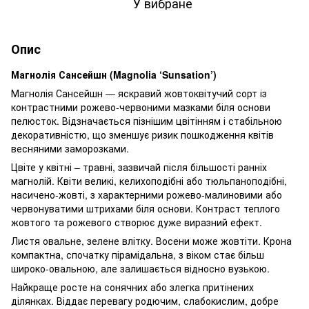
У вибране
Опис
Магнолія Сансейшн (Magnolia ‘Sunsation’)
Магнолія Сансейшн — яскравий жовтоквітучий сорт із
контрастними рожево-червоними мазками біля основи
пелюсток. Відзначається пізнішим цвітінням і стабільною
декоративністю, що зменшує ризик пошкодження квітів
весняними заморозками.
Цвіте у квітні – травні, зазвичай після більшості ранніх
магнолій. Квіти великі, келихоподібні або тюльпаноподібні,
насичено-жовті, з характерними рожево-малиновими або
червонуватими штрихами біля основи. Контраст теплого
жовтого та рожевого створює дуже виразний ефект.
Листя овальне, зелене влітку. Восени може жовтіти. Крона
компактна, спочатку пірамідальна, з віком стає більш
широко-овальною, але залишається відносно вузькою.
Найкраще росте на сонячних або злегка притінених
ділянках. Віддає перевагу родючим, слабокислим, добре