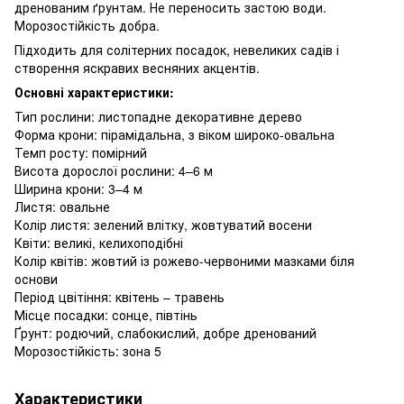
дренованим ґрунтам. Не переносить застою води.
Морозостійкість добра.
Підходить для солітерних посадок, невеликих садів і
створення яскравих весняних акцентів.
Основні характеристики:
Тип рослини: листопадне декоративне дерево
Форма крони: пірамідальна, з віком широко-овальна
Темп росту: помірний
Висота дорослої рослини: 4–6 м
Ширина крони: 3–4 м
Листя: овальне
Колір листя: зелений влітку, жовтуватий восени
Квіти: великі, келихоподібні
Колір квітів: жовтий із рожево-червоними мазками біля
основи
Період цвітіння: квітень – травень
Місце посадки: сонце, півтінь
Ґрунт: родючий, слабокислий, добре дренований
Морозостійкість: зона 5
Характеристики