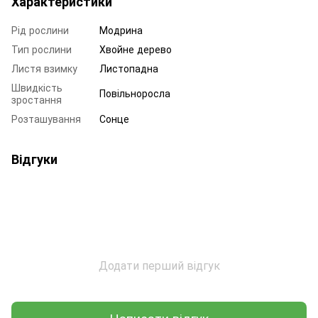
Характеристики
Рід рослини
Модрина
Тип рослини
Хвойне дерево
Листя взимку
Листопадна
Швидкість
Повільноросла
зростання
Розташування
Сонце
Відгуки
Додати перший відгук