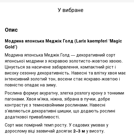
У вибране
Опис
Модрина японська Меджік Голд (Larix kaempferi ‘Magic
Gold’)
Модрина японська Меджік Голд — декоративний сорт
японської модрини з яскравою золотисто-жовтою хвоєю.
Цінується за насичене забарвлення, компактний ріст і
високу сезонну декоративність. Навесні та влітку хвоя має
інтенсивний золотий тон, восени стає яскраво-жовтою і
повністю опадає на зиму.
Рослина формує акуратну, злегка розлогу крону з тонкими
пагонами. Хвоя м’яка, ніжна, зібрана в пучки, добре
контрастує з темнохвойними рослинами. Навесні
з’являються декоративні шишки, що додають рослині
додаткової привабливості.
Сорт має помірний темп росту. У садових умовах у
дорослому віці зазвичай досягає
2–3 м
у висоту.