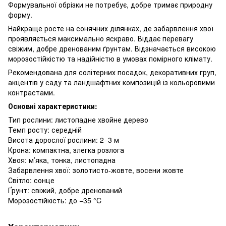
Формувальної обрізки не потребує, добре тримає природну
форму.
Найкраще росте на сонячних ділянках, де забарвлення хвої
проявляється максимально яскраво. Віддає перевагу
свіжим, добре дренованим ґрунтам. Відзначається високою
морозостійкістю та надійністю в умовах помірного клімату.
Рекомендована для солітерних посадок, декоративних груп,
акцентів у саду та ландшафтних композицій із кольоровими
контрастами.
Основні характеристики:
Тип рослини: листопадне хвойне дерево
Темп росту: середній
Висота дорослої рослини: 2–3 м
Крона: компактна, злегка розлога
Хвоя: м’яка, тонка, листопадна
Забарвлення хвої: золотисто-жовте, восени жовте
Світло: сонце
Ґрунт: свіжий, добре дренований
Морозостійкість: до −35 °C