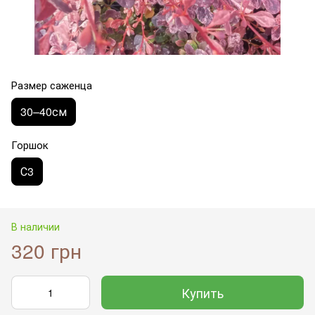
Размер саженца
30–40см
Горшок
С3
В наличии
320 грн
Купить