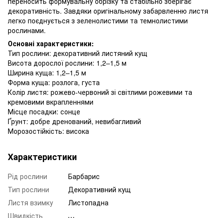
переносить формувальну обрізку та стабільно зберігає
декоративність. Завдяки оригінальному забарвленню листя
легко поєднується з зеленолистими та темнолистими
рослинами.
Основні характеристики:
Тип рослини: декоративний листяний кущ
Висота дорослої рослини: 1,2–1,5 м
Ширина куща: 1,2–1,5 м
Форма куща: розлога, густа
Колір листя: рожево-червоний зі світлими рожевими та
кремовими вкрапленнями
Місце посадки: сонце
Ґрунт: добре дренований, невибагливий
Морозостійкість: висока
Характеристики
Рід рослини
Барбарис
Тип рослини
Декоративний кущ
Листя взимку
Листопадна
Швидкість