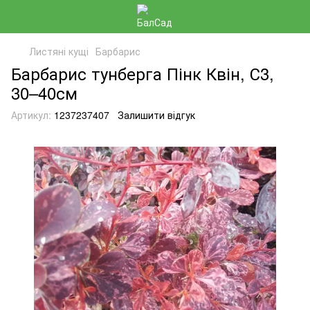
Листяні кущі
Барбарис
Барбарис тунберга Пінк Квін, С3,
30–40см
Артикул:
1237237407
Залишити відгук