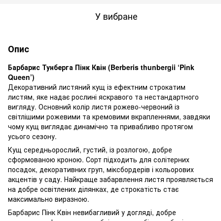
У вибране
Опис
Барбарис Тунберга Пінк Квін (Berberis thunbergii ‘Pink
Queen’)
Декоративний листяний кущ із ефектним строкатим
листям, яке надає рослині яскравого та нестандартного
вигляду. Основний колір листя рожево-червоний із
світлішими рожевими та кремовими вкрапленнями, завдяки
чому кущ виглядає динамічно та привабливо протягом
усього сезону.
Кущ середньорослий, густий, із розлогою, добре
сформованою кроною. Сорт підходить для солітерних
посадок, декоративних груп, міксбордерів і кольорових
акцентів у саду. Найкраще забарвлення листя проявляється
на добре освітлених ділянках, де строкатість стає
максимально виразною.
Барбарис Пінк Квін невибагливий у догляді, добре