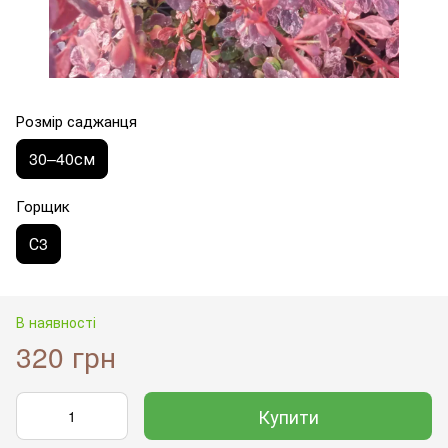
Розмір саджанця
30–40см
Горщик
С3
В наявності
320 грн
Купити