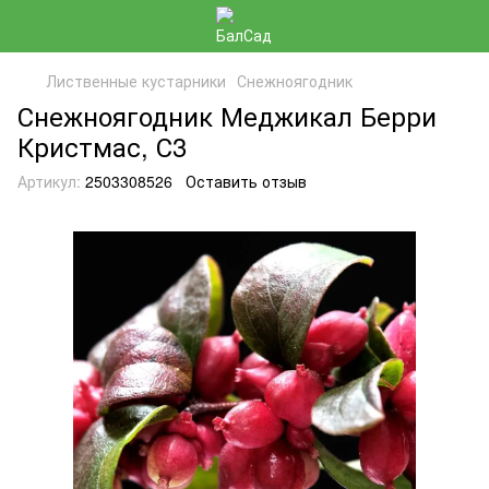
Лиственные кустарники
Снежноягодник
Снежноягодник Меджикал Берри
Кристмас, С3
Артикул:
2503308526
Оставить отзыв