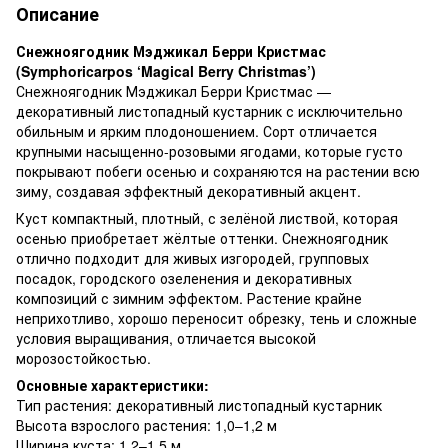
Описание
Снежноягодник Мэджикал Берри Кристмас
(Symphoricarpos ‘Magical Berry Christmas’)
Снежноягодник Мэджикал Берри Кристмас —
декоративный листопадный кустарник с исключительно
обильным и ярким плодоношением. Сорт отличается
крупными насыщенно-розовыми ягодами, которые густо
покрывают побеги осенью и сохраняются на растении всю
зиму, создавая эффектный декоративный акцент.
Куст компактный, плотный, с зелёной листвой, которая
осенью приобретает жёлтые оттенки. Снежноягодник
отлично подходит для живых изгородей, групповых
посадок, городского озеленения и декоративных
композиций с зимним эффектом. Растение крайне
неприхотливо, хорошо переносит обрезку, тень и сложные
условия выращивания, отличается высокой
морозостойкостью.
Основные характеристики:
Тип растения: декоративный листопадный кустарник
Высота взрослого растения: 1,0–1,2 м
Ширина куста: 1,2–1,5 м