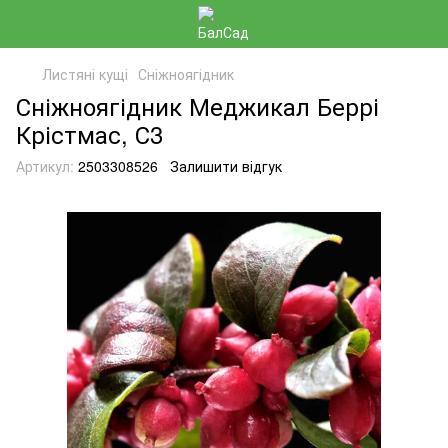
Листяні кущі
Сніжноягідник
Сніжноягідник Меджикал Беррі
Крістмас, С3
Артикул:
2503308526
Залишити відгук