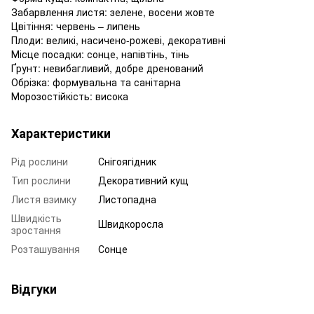
Забарвлення листя: зелене, восени жовте
Цвітіння: червень – липень
Плоди: великі, насичено-рожеві, декоративні
Місце посадки: сонце, напівтінь, тінь
Ґрунт: невибагливий, добре дренований
Обрізка: формувальна та санітарна
Морозостійкість: висока
Характеристики
Рід рослини
Снігоягідник
Тип рослини
Декоративний кущ
Листя взимку
Листопадна
Швидкість
Швидкоросла
зростання
Розташування
Сонце
Відгуки