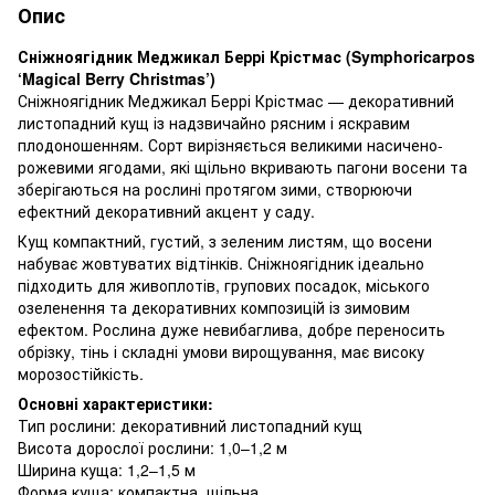
Опис
Сніжноягідник Меджикал Беррі Крістмас (Symphoricarpos
‘Magical Berry Christmas’)
Сніжноягідник Меджикал Беррі Крістмас — декоративний
листопадний кущ із надзвичайно рясним і яскравим
плодоношенням. Сорт вирізняється великими насичено-
рожевими ягодами, які щільно вкривають пагони восени та
зберігаються на рослині протягом зими, створюючи
ефектний декоративний акцент у саду.
Кущ компактний, густий, з зеленим листям, що восени
набуває жовтуватих відтінків. Сніжноягідник ідеально
підходить для живоплотів, групових посадок, міського
озеленення та декоративних композицій із зимовим
ефектом. Рослина дуже невибаглива, добре переносить
обрізку, тінь і складні умови вирощування, має високу
морозостійкість.
Основні характеристики:
Тип рослини: декоративний листопадний кущ
Висота дорослої рослини: 1,0–1,2 м
Ширина куща: 1,2–1,5 м
Форма куща: компактна, щільна