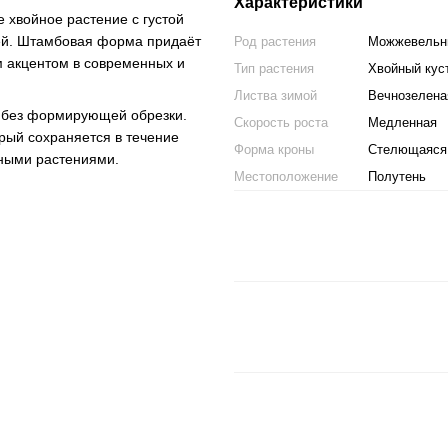
Характеристики
хвойное растение с густой
ей. Штамбовая форма придаёт
Род растения
Можжевельн
м акцентом в современных и
Тип растения
Хвойный кус
Листва зимой
Вечнозелена
 без формирующей обрезки.
Скорость роста
Медленная
орый сохраняется в течение
Форма кроны
Стелющаяся
тными растениями.
Местоположение
Полутень