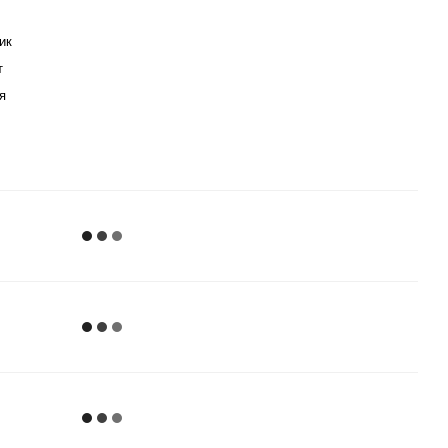
ик
т
я