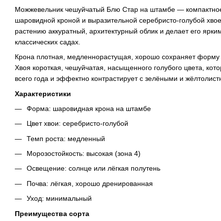
Можжевельник чешуйчатый Блю Стар на штамбе — компактное 
шаровидной кроной и выразительной серебристо-голубой хво
растению аккуратный, архитектурный облик и делает его ярки
классических садах.
Крона плотная, медленнорастущая, хорошо сохраняет форму
Хвоя короткая, чешуйчатая, насыщенного голубого цвета, кот
всего года и эффектно контрастирует с зелёными и жёлтолис
Характеристики
Форма: шаровидная крона на штамбе
Цвет хвои: серебристо-голубой
Темп роста: медленный
Морозостойкость: высокая (зона 4)
Освещение: солнце или лёгкая полутень
Почва: лёгкая, хорошо дренированная
Уход: минимальный
Преимущества сорта