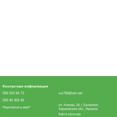
Контактная информация
050 303 94 73
rus769@ukr.net
050 40 303 40
ул. Алиева, 39, г. Балаклея,
Перезвонить вам?
Харьковская обл., Украина
Карта проезда