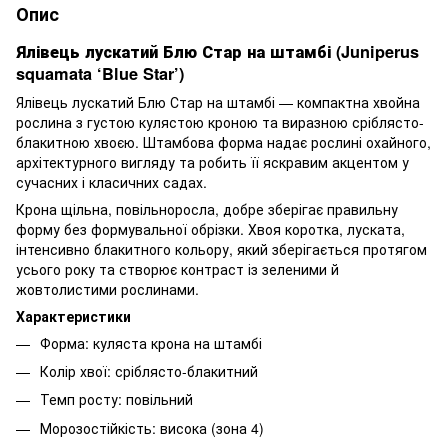
Опис
Ялівець лускатий Блю Стар на штамбі (Juniperus
squamata ‘Blue Star’)
Ялівець лускатий Блю Стар на штамбі — компактна хвойна
рослина з густою кулястою кроною та виразною сріблясто-
блакитною хвоєю. Штамбова форма надає рослині охайного,
архітектурного вигляду та робить її яскравим акцентом у
сучасних і класичних садах.
Крона щільна, повільноросла, добре зберігає правильну
форму без формувальної обрізки. Хвоя коротка, луската,
інтенсивно блакитного кольору, який зберігається протягом
усього року та створює контраст із зеленими й
жовтолистими рослинами.
Характеристики
Форма: куляста крона на штамбі
Колір хвої: сріблясто-блакитний
Темп росту: повільний
Морозостійкість: висока (зона 4)