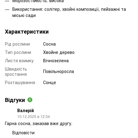
Морозостійкість: висока
Використання: солітер, хвойні композиції, пейзажні та
міські сади
Характеристики
Рід рослини
Сосна
Тип рослини
Хвойне дерево
Листя взимку
Вічнозелена
Швидкість
Повільноросла
зростання
Розташування
Сонце
Відгуки
1
Валерій
10.12.2025 в 12:34
Гарна сосна, заказав вже другу.
Відповісти