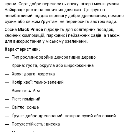
крони. Сорт добре переносить спеку, вітер і міські умови.
Найкраще росте на сонячних ділянках. До ґрунтів
невибагливий, віддає перевагу добре дренованим, помірно
сухим або свіжим ґрунтам; не переносить застою води.
Сосна
Black Prince
підходить для солітерних посадок,
хвойних композицій, паркових і пейзажних садів, а також
для використання у міському озелененні.
Характеристики:
Тип рослини: хвойне декоративне дерево
Крона: густа, округла або ширококонічна
Хвоя: довга, жорстка
Колір хвої: темно-зелений
Висота: 4–6 м
Ріст: помірний
Світло: сонце
Ґрунт: добре дренований, помірно сухий або свіжий
Посухостійкість: висока