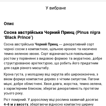
У вибране
Опис
Сосна австрійська Чорний Принц (Pinus nigra
‘Black Prince’)
Сосна австрійська
Чорний Принц
— декоративний сорт
чорної сосни з компактною, щільною кроною та насичено
темно-зеленою хвоєю. Сорт відзначається повільнішим
ростом у порівнянні з видовою формою та акуратною, добре
структурованою архітектурою, що робить його придатним
для садів різного масштабу.
Крона густа, у молодому віці округла або ширококонічна, з
віком формує компактне дерево з чітким силуетом. Пагони
міцні, добре облистнені. Хвоя довга, жорстка, темно-зелена,
з характерним блиском, зберігає декоративність протягом
усього року.
Ріст помірний. У дорослому віці рослина зазвичай досягає
4–6 м у висоту
, зберігаючи відносно компактну ширину