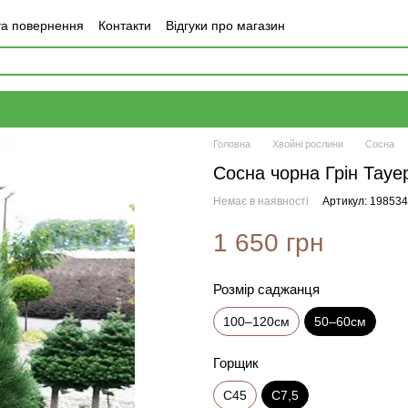
та повернення
Контакти
Відгуки про магазин
Головна
Хвойні рослини
Сосна
Сосна чорна Грін Тауе
Немає в наявності
Артикул: 19853
1 650 грн
Розмір саджанця
100–120см
50–60см
Горщик
С45
С7,5