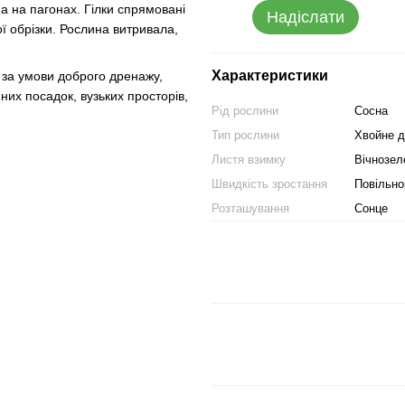
а на пагонах. Гілки спрямовані
Надіслати
 обрізки. Рослина витривала,
Характеристики
 за умови доброго дренажу,
них посадок, вузьких просторів,
Рід рослини
Сосна
Тип рослини
Хвойне д
Листя взимку
Вічнозел
Швидкість зростання
Повільно
Розташування
Сонце