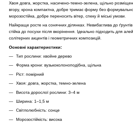
Хвоя довга, жорстка, насичено-темно-зелена, щільно розміщен
вгору, крона компактна, добре тримає форму без формувальної
морозостійка, добре переносить вітер, спеку й міські умови.
Найкраще росте на сонячних ділянках. Невибаглива до ґрунтів
стійка до посухи після вкорінення. Ідеально підходить для алей
солітерних акцентів і геометричних композицій.
Основні характеристики:
Тип рослини: хвойне дерево
Форма крони: вузькоколоноподібна, щільна
Ріст: помірний
Хвоя: довга, жорстка, темно-зелена
Висота дорослої рослини: 3–4 м
Ширина: 1–1,5 м
Світлолюбність: сонце
Морозостійкість: висока