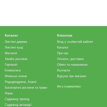
Каталог
Клієнтам
Листяні дерева
Вхід у особистий кабінет
Листяні кущі
Каталог
Магнолії
Про нас
Хвойні рослини
Оплата і доставка
Гортензії
Обмін та повернення
Клематиси
Контакти
Японські клени
Відгуки про магазин
Рододендрони, Азалії
Ми у соцмережах
Багаторічні рослини та трави
Ліани
Саджанці троянд
Саджанці актинідії