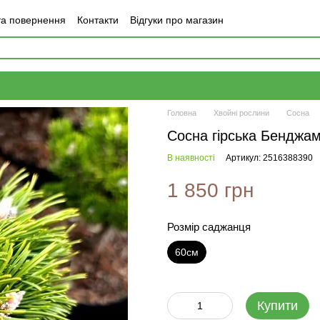
та повернення
Контакти
Відгуки про магазин
Головна
Хвойні рослини
Сосна
Сосна гірська Бенджам
В наявності
Артикул: 2516388390
1 850 грн
Розмір саджанця
60см
Купити