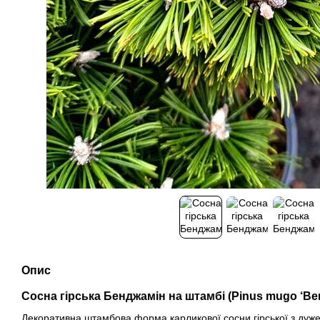
Опис
Сосна гірська Бенджамін на штамбі (Pinus mugo ‘Ben
Декоративна штамбова форма карликової сосни гірської з ду