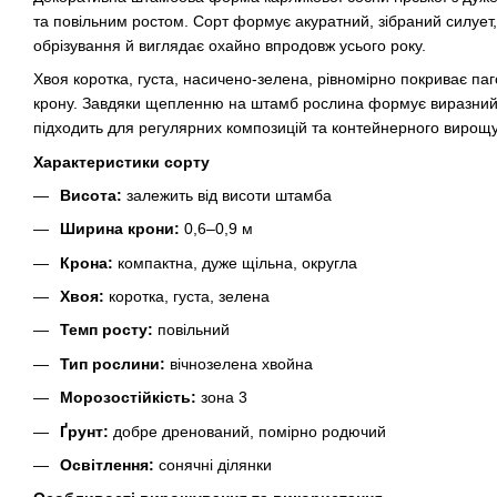
та повільним ростом. Сорт формує акуратний, зібраний силует
обрізування й виглядає охайно впродовж усього року.
Хвоя коротка, густа, насичено-зелена, рівномірно покриває паго
крону. Завдяки щепленню на штамб рослина формує виразний 
підходить для регулярних композицій та контейнерного вирощ
Характеристики сорту
Висота:
залежить від висоти штамба
Ширина крони:
0,6–0,9 м
Крона:
компактна, дуже щільна, округла
Хвоя:
коротка, густа, зелена
Темп росту:
повільний
Тип рослини:
вічнозелена хвойна
Морозостійкість:
зона 3
Ґрунт:
добре дренований, помірно родючий
Освітлення:
сонячні ділянки