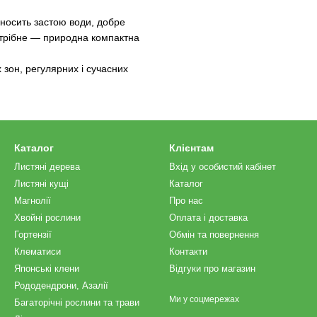
носить застою води, добре
отрібне — природна компактна
зон, регулярних і сучасних
Каталог
Клієнтам
Листяні дерева
Вхід у особистий кабінет
Листяні кущі
Каталог
Магнолії
Про нас
Хвойні рослини
Оплата і доставка
Гортензії
Обмін та повернення
Клематиси
Контакти
Японські клени
Відгуки про магазин
Рододендрони, Азалії
Ми у соцмережах
Багаторічні рослини та трави