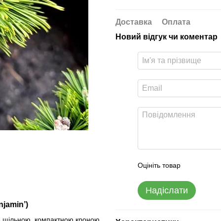
Доставка
Оплата
Новий відгук чи коментар
Оцініть товар
Надіслати
jamin’)
же щільною, компактною кроною