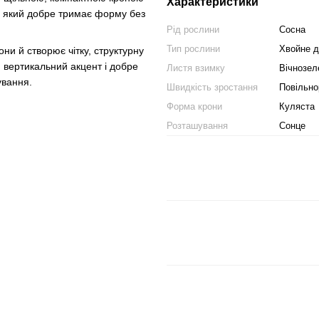
Характеристики
, який добре тримає форму без
Рід рослини
Сосна
Тип рослини
Хвойне д
ни й створює чітку, структурну
вертикальний акцент і добре
Листя взимку
Вічнозел
ування.
Швидкість зростання
Повільно
Форма крони
Куляста
Розташування
Сонце