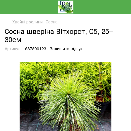
Хвойні рослини
Сосна
Сосна шверіна Вітхорст, С5, 25–
30см
Артикул:
1687890123
Залишити відгук