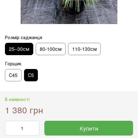
Розмір саджанця
25–30см
80-100см
110-130см
Горщик
С45
С5
В наявності
1 380 грн
Купити