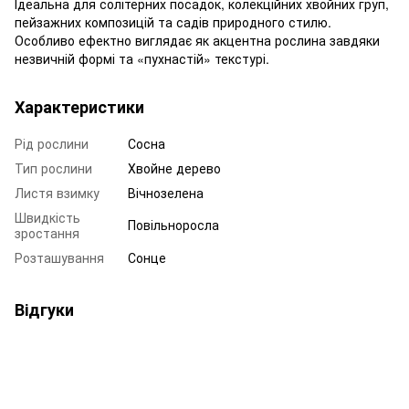
Ідеальна для солітерних посадок, колекційних хвойних груп,
пейзажних композицій та садів природного стилю.
Особливо ефектно виглядає як акцентна рослина завдяки
незвичній формі та «пухнастій» текстурі.
Характеристики
Рід рослини
Сосна
Тип рослини
Хвойне дерево
Листя взимку
Вічнозелена
Швидкість
Повільноросла
зростання
Розташування
Сонце
Відгуки