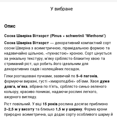
У вибране
Опис
Сосна Шверіна Вітхорст (Pinus × schwerinii ‘Wiethorst’)
Сосна Шверіна Вітхорст
— декоративний компактний сорт
сосни Шверіна з асиметричною, пірамідальною формою та
надзвичайно щільною, «пухнастою» кроною. Сорт цінується
за унікальну текстуру, м’яку сріблясто-блакитну хвою та
стриманий ріст, що робить його ідеальним для
декоративних садів і колекційних посадок.
Гілки розташовані пучками, зазвичай по
5–6 пагонів
,
формуючи виразні, густі «хмароподібні» об’єми. Хвоя
дуже
довга, м’яка
, зібрана по п’ять, сріблясто-синьо-зеленого
кольору, красиво поникає, надаючи рослині легкого,
ажурного вигляду.
Ріст повільний. У віці
15 років
рослина досягає приблизно
2–2,5 м у висоту
та близько
1,5 м у ширину
. Форма крони
природно асиметрична, що додає сорту особливого шарму й