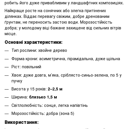
робить його дуже привабливим у ландшафтних композиціях.
Найкраще росте на сонячних або злегка притінених
ділянках. Віддає перевагу свіжим, добре дренованим
ґрунтам, не переносить застою води. Морозостійкість
добра; у молодому віці бажане захищене від сильних вітрів
місце.
Основні характеристики:
Тип рослини: хвойне дерево
Форма крони: асиметрична, пірамідальна, дуже щільна
Ріст: повільний
Хвоя: дуже довга, м’яка, сріблясто-синьо-зелена, по 5 у
пучку
Висота у 15 років:
2–2,5 м
Ширина:
близько 1,5 м
Світлолюбність: сонце, легка напівтінь
Морозостійкість: добра (зона 5)
Використання: