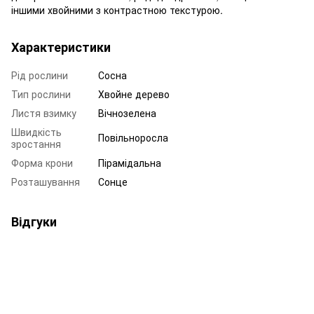
іншими хвойними з контрастною текстурою.
Характеристики
Рід рослини
Сосна
Тип рослини
Хвойне дерево
Листя взимку
Вічнозелена
Швидкість
Повільноросла
зростання
Форма крони
Пірамідальна
Розташування
Сонце
Відгуки