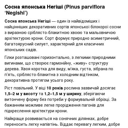
Сосна японська Негіші (Pinus parviflora
‘Negishi’)
Сосна японська Негіші
— один із найвідоміших і
найцінніших декоративних сортів японської білокорої сосни
з виразною сріблясто-блакитною хвоєю та мальовничою
архітектурою крони. Сорт формує природно асиметричний,
багатоярусний силует, характерний для класичних
японських садів.
Гілки розташовані горизонтально, з легкими природними
вигинами, що створює гармонійну, «живу» структуру
дерева. Хвоя коротка для виду, м’яка, густа, зібрана по
п’ять, сріблясто-блакитна з холодним відтінком,
декоративна протягом усього року.
Ріст повільний. У віці
10 років
рослина зазвичай досягає
1,5–2 м у висоту
та
1,2–1,5 м у ширину
, зберігаючи
витончену форму без потреби у формувальній обрізці. За
бажанням можливе легке прорідження пагонів для
підкреслення архітектури крони.
Найкраще розвивається на сонячних ділянках, добре
переносить легку напівтінь. Віддає перевагу легким, добре