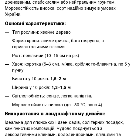
дренованим, слабокислим або нейтральним ґрунтам.
Морозостійкість висока, сорт надійно зимує в умовах
України.
Основні характеристики:
Тип рослини: хвойне дерево
Форма крони: асиметрична, багатоярусна, з
горизонтальними гілками
Ріст: повільний (10–15 см на рік)
Хвоя: коротка (5–6 см), м’яка, сріблясто-блакитна, по 5 у
пучку
Висота у 10 років:
1,5–2 м
Ширина у 10 років:
1,2–1,5 м
Світлолюбність: сонце, легка напівтінь
Морозостійкість: висока (до –30 °C, зона 4)
Використання в ландшафтному дизайні:
Ідеальна для японських і дзен-садів, солітерних посадок,
кам’янистих композицій. Чудово поєднується з
декоративними кленами, рододендронами, ялівцями та