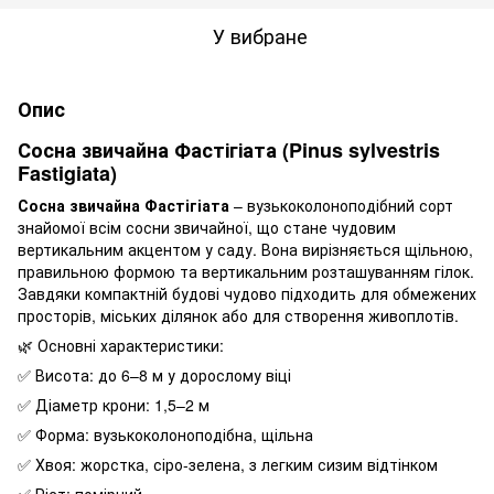
У вибране
Опис
Сосна звичайна Фастігіата (Pinus sylvestris
Fastigiata)
Сосна звичайна Фастігіата
– вузькоколоноподібний сорт
знайомої всім сосни звичайної, що стане чудовим
вертикальним акцентом у саду. Вона вирізняється щільною,
правильною формою та вертикальним розташуванням гілок.
Завдяки компактній будові чудово підходить для обмежених
просторів, міських ділянок або для створення живоплотів.
🌿 Основні характеристики:
✅ Висота: до 6–8 м у дорослому віці
✅ Діаметр крони: 1,5–2 м
✅ Форма: вузькоколоноподібна, щільна
✅ Хвоя: жорстка, сіро-зелена, з легким сизим відтінком
✅ Ріст: помірний