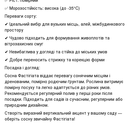
✅ Морозостійкість: висока (до -35°C)
Переваги сорту:
✔ Ідеальний вибір для вузьких місць, алей, міжбудинкового
простору
✔ Чудово підходить для формування живоплотів та
вітрозахисних смуг
✔ Невибаглива у догляді та стійка до міських умов
✔ Добре переносить стрижку та корекцію форми
Посадка і догляд:
Сосна Фастігіата віддає перевагу сонячним місцям і
дренованим, помірно родючим ґрунтам. Рослина витримує
помірну посуху та легко адаптується до різних умов.
Рекомендується регулярний полив у перші роки після
посадки. Підходить для садів із сучасним, регулярним або
природним дизайном.
Створіть виразний вертикальний акцент у вашому саду —
оберіть сосну звичайну Фастігіата!