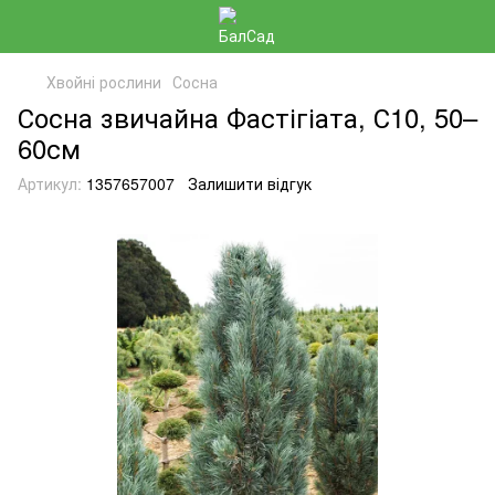
Хвойні рослини
Сосна
Сосна звичайна Фастігіата, С10, 50–
60см
Артикул:
1357657007
Залишити відгук