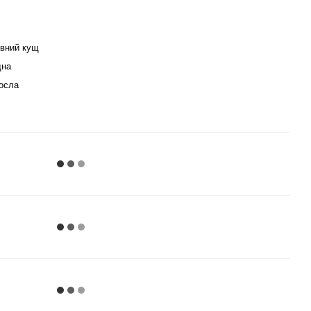
вний кущ
дна
осла