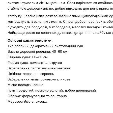
листям і тривалим літнім цвітінням. Сорт вирізняється охайн
стабільною декоративністю, добре підходить для регулярних по
Улітку кущ рясно цвіте рожево-малиновими щиткоподібними суц
контрастують із зеленим листям. Спірея добре переносить обрі
підходить для бордюрів, міксбордерів, масових посадок і кон
Найкраще росте на сонячних ділянках, де цвітіння є найбільш 
Основні характеристики:
Тип рослини: декоративний листопадний кущ
Висота дорослої рослини: 40–60 см
Ширина куща: 60–80 см
Форма куща: компактна, округла
Забарвлення листя: насичено-зелене
Цвітіння: червень – серпень
Забарвлення квітів: рожево-малинове
Місце посадки: сонце
Ґрунт: родючий, помірно вологий, добре дренований
Обрізка: формувальна та санітарна
Морозостійкість: висока