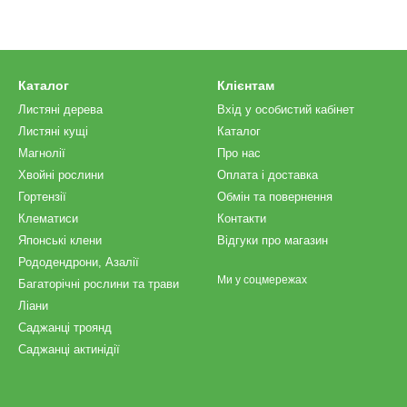
Каталог
Клієнтам
Листяні дерева
Вхід у особистий кабінет
Листяні кущі
Каталог
Магнолії
Про нас
Хвойні рослини
Оплата і доставка
Гортензії
Обмін та повернення
Клематиси
Контакти
Японські клени
Відгуки про магазин
Рододендрони, Азалії
Ми у соцмережах
Багаторічні рослини та трави
Ліани
Саджанці троянд
Саджанці актинідії