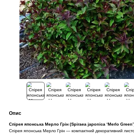
Опис
Спірея японська Мерло Грін (Spiraea japonica ‘Merlo Green’
Спірея японська Мерло Грін — компактний декоративний листо