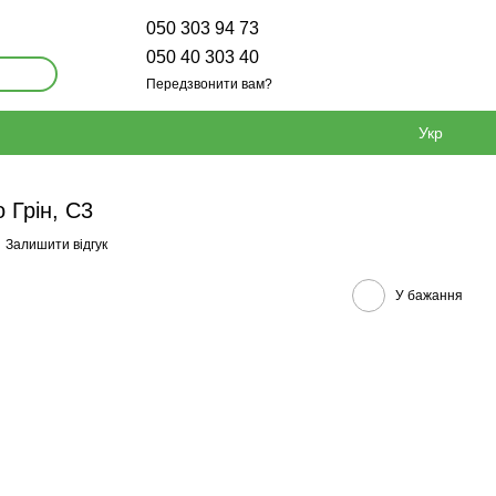
050 303 94 73
050 40 303 40
Передзвонити вам?
Укр
 Грін, С3
Залишити відгук
У бажання