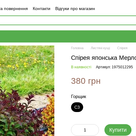
та повернення
Контакти
Відгуки про магазин
Головна
Листяні кущі
Спірея
Спірея японська Мерло
В наявності
Артикул: 1975012295
380 грн
Горщик
С3
Купити