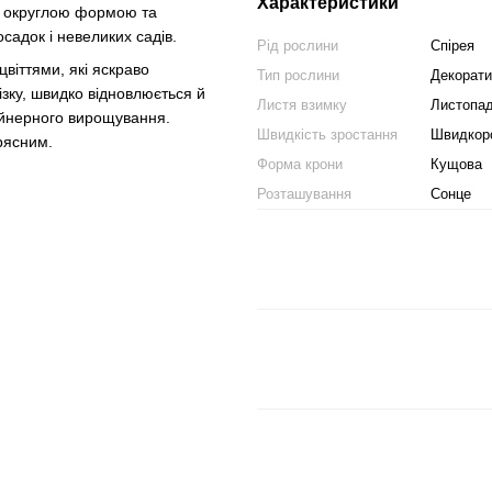
Характеристики
ою округлою формою та
садок і невеликих садів.
Рід рослини
Спірея
віттями, які яскраво
Тип рослини
Декорати
зку, швидко відновлюється й
Листя взимку
Листопа
тейнерного вирощування.
Швидкість зростання
Швидкор
рясним.
Форма крони
Кущова
Розташування
Сонце