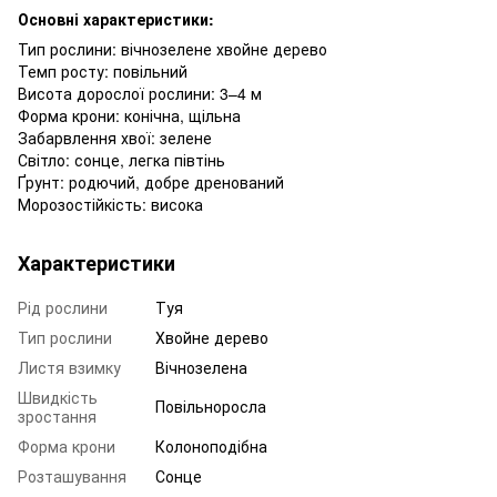
Основні характеристики:
Тип рослини: вічнозелене хвойне дерево
Темп росту: повільний
Висота дорослої рослини: 3–4 м
Форма крони: конічна, щільна
Забарвлення хвої: зелене
Світло: сонце, легка півтінь
Ґрунт: родючий, добре дренований
Морозостійкість: висока
Характеристики
Рід рослини
Туя
Тип рослини
Хвойне дерево
Листя взимку
Вічнозелена
Швидкість
Повільноросла
зростання
Форма крони
Колоноподібна
Розташування
Сонце