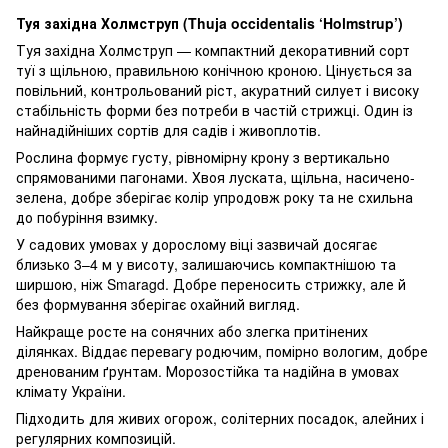
Туя західна Холмструп (Thuja occidentalis ‘Holmstrup’)
Туя західна Холмструп — компактний декоративний сорт
туї з щільною, правильною конічною кроною. Цінується за
повільний, контрольований ріст, акуратний силует і високу
стабільність форми без потреби в частій стрижці. Один із
найнадійніших сортів для садів і живоплотів.
Рослина формує густу, рівномірну крону з вертикально
спрямованими пагонами. Хвоя луската, щільна, насичено-
зелена, добре зберігає колір упродовж року та не схильна
до побуріння взимку.
У садових умовах у дорослому віці зазвичай досягає
близько 3–4 м у висоту, залишаючись компактнішою та
ширшою, ніж Smaragd. Добре переносить стрижку, але й
без формування зберігає охайний вигляд.
Найкраще росте на сонячних або злегка притінених
ділянках. Віддає перевагу родючим, помірно вологим, добре
дренованим ґрунтам. Морозостійка та надійна в умовах
клімату України.
Підходить для живих огорож, солітерних посадок, алейних і
регулярних композицій.